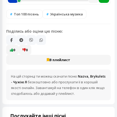
Топ 100 пісень
Українська музика
Поділись або оціни цю пісню:
0
0
В плейлист
На цій сторінці ти можеш скачати пісню
Nazva, Brykulets
- Чужію Я
безкоштовно або прослухати її в хорошій
якості онлайн. Завантажуй на телефон в один клік якщо
сподобалось або додавай у плейлист.
Послухайте інші пісні