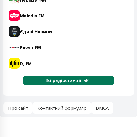
Melodia FM
Єдині Новини
Power FM
DJ FM
Всі радіостанції
Про сайт
Контактний формуляр
DMCA