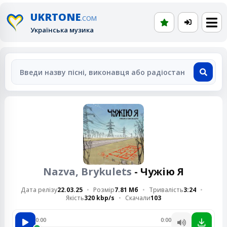
UKRTONE
.COM
Українська музика
Nazva, Brykulets
- Чужію Я
Дата релізу
22.03.25
Розмір
7.81 Мб
Тривалість
3:24
Якість
320 kbp/s
Скачали
103
0:00
0:00