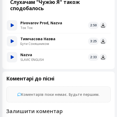
Слухачам "Чужію Я" також
сподобалось
Pivovarov Prod, Nazva
2:50
Ток Ток
Тимчасова Назва
3:25
Бути Соняшником
Nazva
2:33
SLAVIC ENGLISH
Коментарі до пісні
Коментарів поки немає. Будьте першим.
Залишити коментар