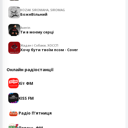
KOZAK SIROMAHA, SIROMAG
БожеВільний
Averin
Ти в моєму серці
Жадан і Собаки, ХОССП
Хочу бути твоїм псом - Cover
Онлайн радіостанції
Хіт ФМ
KISS FM
Радіо П'ятниця
Перець ФМ