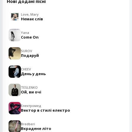
Нові додані пісні
Love, Mary
Немає слів
Yana
Come On
SUROV
Подаруй
CHEEV
День у день
TESLENKO
Ой, ви очі
Електромед
Вектор в стилі електро
Bredberi
Вкрадене літо