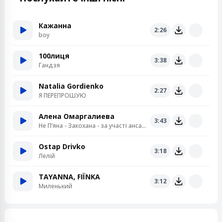
Кажанна
2:26
boy
100лиця
3:38
Гандзя
Natalia Gordienko
2:27
Я ПЕРЕПРОШУЮ
Алена Омаргалиева
3:43
Не Пʼяна - Закохана - за участі ансамблю «Кралиця»
Ostap Drivko
3:18
Лелій
TAYANNA, FIЇNKA
3:12
Миленький