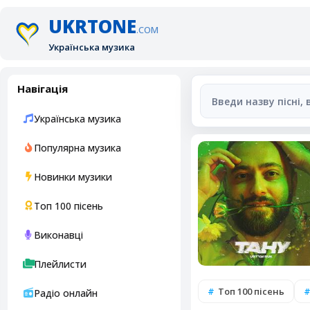
UKRTONE
.COM
Українська музика
Навігація
Українська музика
Популярна музика
Новинки музики
Топ 100 пісень
Виконавці
Плейлисти
Топ 100 пісень
Радіо онлайн