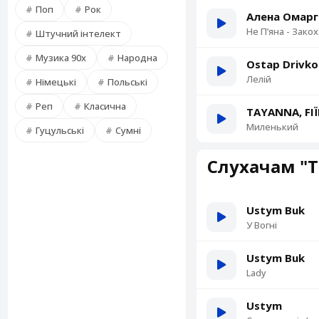
Поп
Рок
Алена Омарг
Не Пʼяна - Зако
Штучний інтелект
Музика 90х
Народна
Ostap Drivko
Лелій
Німецькі
Польські
Реп
Класична
TAYANNA, FI
Миленький
Гуцульські
Сумні
Слухачам "Т
Ustym Buk
У Вогні
Ustym Buk
Lady
Ustym