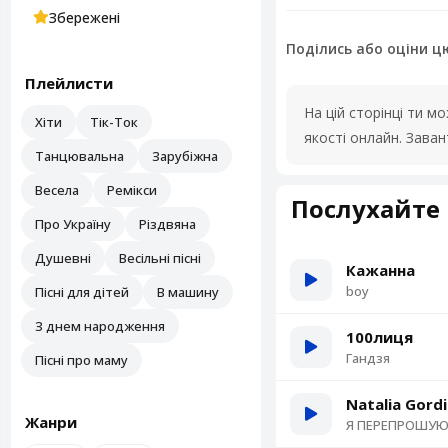
Збережені
Поділись або оціни ц
Плейлисти
На цій сторінці ти 
Хіти
Тік-Ток
якості онлайн. Зава
Танцювальна
Зарубіжна
Весела
Ремікси
Послухайте 
Про Україну
Різдвяна
Душевні
Весільні пісні
Кажанна
boy
Пісні для дітей
В машину
З днем народження
100лиця
Гандзя
Пісні про маму
Natalia Gord
Жанри
Я ПЕРЕПРОШУ