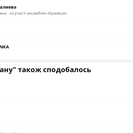
алиева
хана - за участі ансамблю «Кралиця»
ЇNKA
ану" також сподобалось