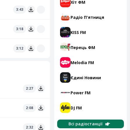
Хіт ФМ
3:43
Радіо П'ятниця
3:18
KISS FM
Перець ФМ
3:12
Melodia FM
Єдині Новини
2:27
Power FM
DJ FM
2:08
Всі радіостанції
2:32