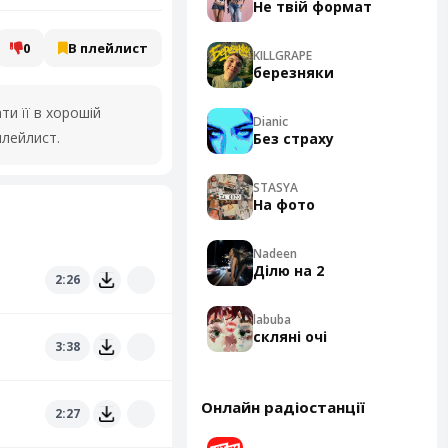
Не твій формат
0
В плейлист
KILLGRAPE
березняки
и її в хорошій
Dianic
плейлист.
Без страху
STASYA
На фото
Nadeen
Ділю на 2
2:26
labuba
скляні очі
3:38
Онлайн радіостанції
2:27