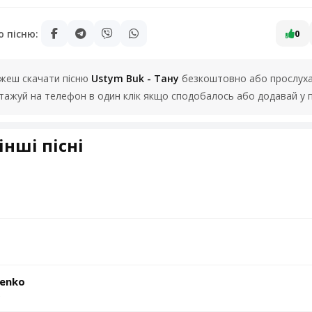
ю пісню:
0
можеш скачати пісню
Ustym Buk - Тану
безкоштовно або прослухат
нтажуй на телефон в один клік якщо сподобалось або додавай у 
інші пісні
ienko
Ю