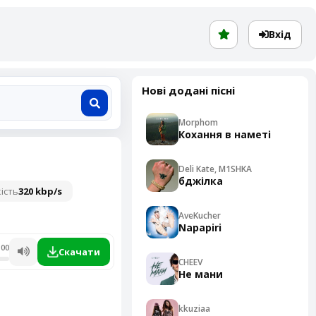
Вхід
Нові додані пісні
Morphom
Кохання в наметі
Deli Kate, M1SHKA
бджілка
ість
320 kbp/s
AveKucher
Napapiri
:00
Скачати
CHEEV
Не мани
kkuziaa