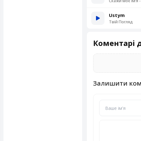
Скажи моє імʼя 
Ustym
Твій Погляд
Коментарі д
Залишити ко