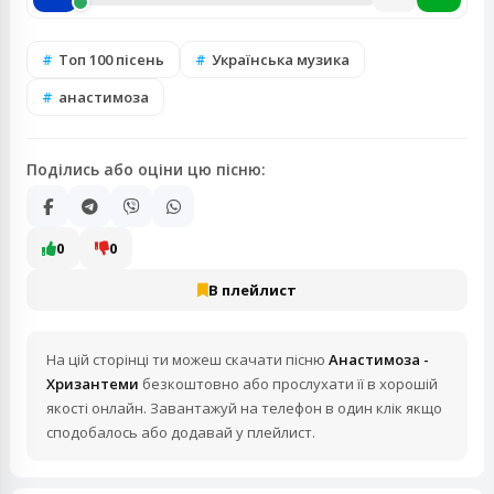
Топ 100 пісень
Українська музика
анастимоза
Поділись або оціни цю пісню:
0
0
В плейлист
На цій сторінці ти можеш скачати пісню
Анастимоза -
Хризантеми
безкоштовно або прослухати її в хорошій
якості онлайн. Завантажуй на телефон в один клік якщо
сподобалось або додавай у плейлист.