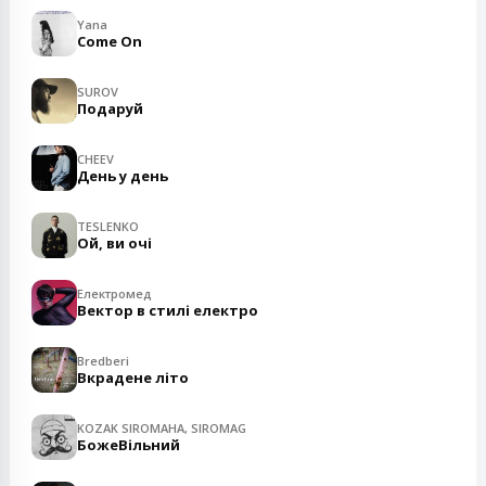
Yana
Come On
SUROV
Подаруй
CHEEV
День у день
TESLENKO
Ой, ви очі
Електромед
Вектор в стилі електро
Bredberi
Вкрадене літо
KOZAK SIROMAHA, SIROMAG
БожеВільний