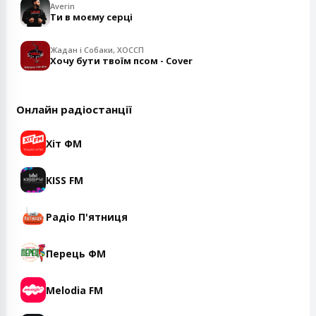
Averin
Ти в моєму серці
Жадан і Собаки, ХОССП
Хочу бути твоїм псом - Cover
Онлайн радіостанції
Хіт ФМ
KISS FM
Радіо П'ятниця
Перець ФМ
Melodia FM