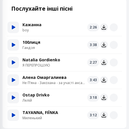
Послухайте інші пісні
Кажанна
2:26
boy
100лиця
3:38
Гандзя
Natalia Gordienko
2:27
Я ПЕРЕПРОШУЮ
Алена Омаргалиева
3:43
Не Пʼяна - Закохана - за участі ансамблю «Кралиця»
Ostap Drivko
3:18
Лелій
TAYANNA, FIЇNKA
3:12
Миленький