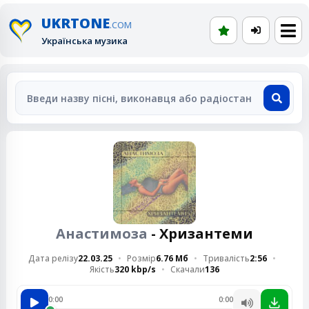
UKRTONE
.COM
Українська музика
Анастимоза
- Хризантеми
Дата релізу
22.03.25
Розмір
6.76 Мб
Тривалість
2:56
Якість
320 kbp/s
Скачали
136
0:00
0:00