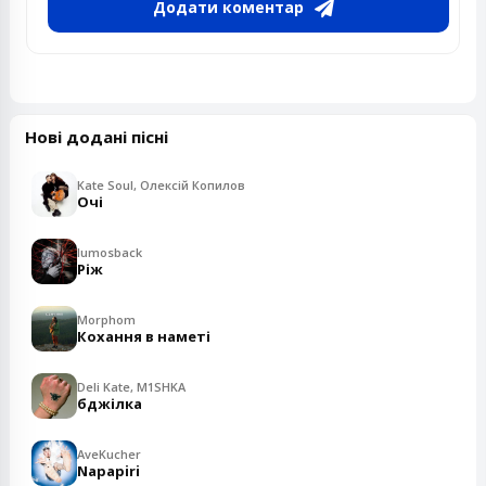
Додати коментар
Нові додані пісні
Kate Soul, Олексій Копилов
Очі
lumosback
Ріж
Morphom
Кохання в наметі
Deli Kate, M1SHKA
бджілка
AveKucher
Napapiri