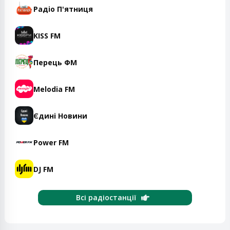
Радіо П'ятниця
KISS FM
Перець ФМ
Melodia FM
Єдині Новини
Power FM
DJ FM
Всі радіостанції