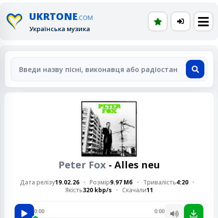
UKRTONE
.COM
Українська музика
Peter Fox
- Alles neu
Дата релізу
19.02.26
Розмір
9.97 Мб
Тривалість
4:20
Якість
320 kbp/s
Скачали
11
0:00
0:00