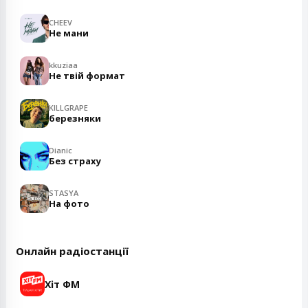
CHEEV
Не мани
kkuziaa
Не твій формат
KILLGRAPE
березняки
Dianic
Без страху
STASYA
На фото
Онлайн радіостанції
Хіт ФМ