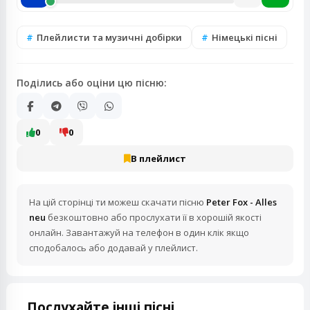
Плейлисти та музичні добірки
Німецькі пісні
Поділись або оціни цю пісню:
0
0
В плейлист
На цій сторінці ти можеш скачати пісню
Peter Fox - Alles
neu
безкоштовно або прослухати її в хорошій якості
онлайн. Завантажуй на телефон в один клік якщо
сподобалось або додавай у плейлист.
Послухайте інші пісні