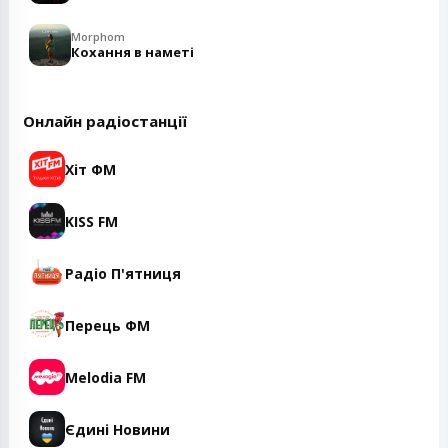
Morphom
Кохання в наметі
Онлайн радіостанції
Хіт ФМ
KISS FM
Радіо П'ятниця
Перець ФМ
Melodia FM
Єдині Новини