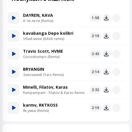
DAYREN, KAVA
1:58
А ти лети (Remix)
kavabanga Depo kolibri
2:10
Убий мене (KAVA remix)
Travis Scott, HVME
2:43
Goosebumps (Remix)
BRYANGIN
2:14
Закоханий (Yars Remix)
Minelli, Filatov, Karas
2:32
Rampampam - Filatov & Karas Remix
karmv, RKTKOSS
2:10
Як умка (Remix)