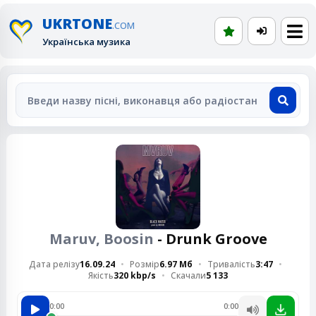
UKRTONE
.COM
Українська музика
Maruv, Boosin
- Drunk Groove
Дата релізу
16.09.24
Розмір
6.97 Мб
Тривалість
3:47
Якість
320 kbp/s
Скачали
5 133
0:00
0:00