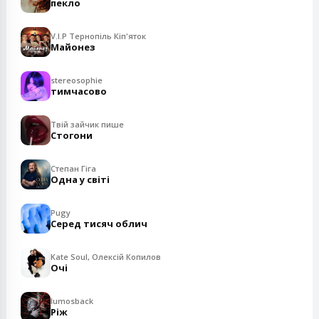
пекло
V.I.P Тернопіль Кіп'яток
Майонез
stereosophie
тимчасово
Твій зайчик пише
Стогони
Степан Гіга
Одна у світі
Pugy
Серед тисяч облич
Kate Soul, Олексій Копилов
Очі
lumosback
Ріж