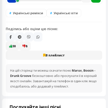
Українські ремікси
Українські хіти
Поділись або оціни цю пісню:
30
8
В плейлист
На цій сторінці ти можеш скачати пісню
Maruv, Boosin -
Drunk Groove
безкоштовно або прослухати її в хорошій
якості онлайн. Завантажуй на телефон в один клік якщо
сподобалось або додавай у плейлист.
Послухайте інші пісні