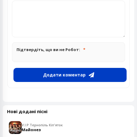
Підтвердіть, що ви не Робот:
Додати коментар
Нові додані пісні
V.I.P Тернопіль Кіп'яток
Майонез