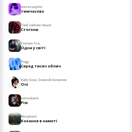
stereosophie
тимчасово
Твій зайчик пише
Стогони
Степан Гіга
Одна у світі
Pugy
Серед тисяч облич
Kate Soul, Олексій Копилов
Очі
lumosback
Ріж
Morphom
Кохання в наметі