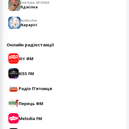
Deli Kate, M1SHKA
бджілка
AveKucher
Napapiri
Онлайн радіостанції
Хіт ФМ
KISS FM
Радіо П'ятниця
Перець ФМ
Melodia FM