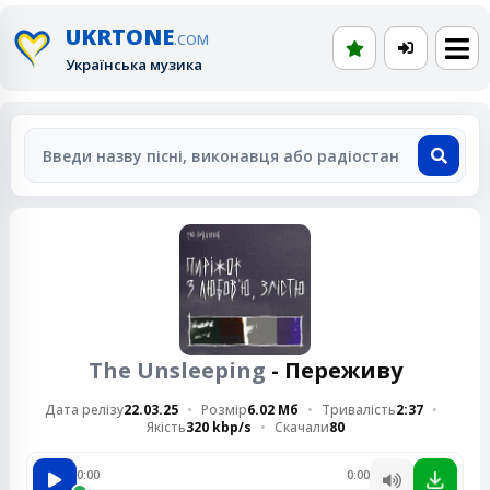
UKRTONE
.COM
Українська музика
The Unsleeping
- Переживу
Дата релізу
22.03.25
Розмір
6.02 Мб
Тривалість
2:37
Якість
320 kbp/s
Скачали
80
0:00
0:00