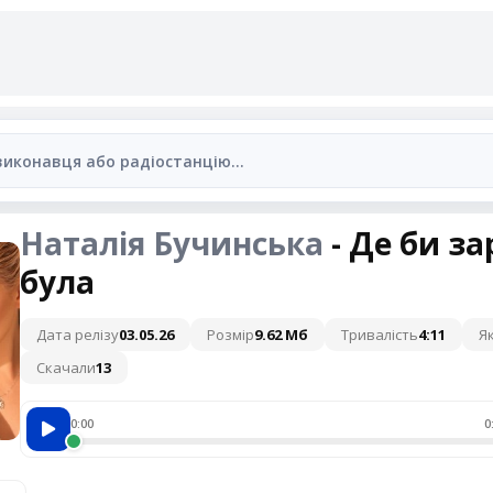
Наталія Бучинська
- Де би за
була
Дата релізу
03.05.26
Розмір
9.62 Мб
Тривалість
4:11
Як
Скачали
13
0:00
0