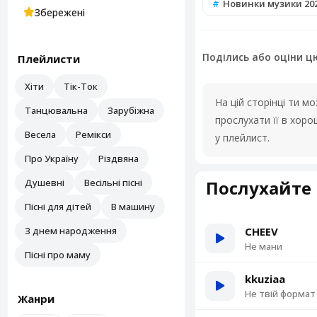
Новинки музики 20
Збережені
Поділись або оціни ц
Плейлисти
Хіти
Тік-Ток
На цій сторінці ти 
Танцювальна
Зарубіжна
прослухати її в хор
Весела
Ремікси
у плейлист.
Про Україну
Різдвяна
Душевні
Весільні пісні
Послухайте 
Пісні для дітей
В машину
З днем народження
CHEEV
Не мани
Пісні про маму
kkuziaa
Не твій формат
Жанри