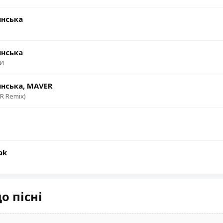
инська
инська
МИ
инська, MAVER
R Remix)
ak
о пісні