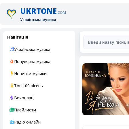
UKRTONE
.COM
Українська музика
Навігація
Українська музика
Популярна музика
Новинки музики
Топ 100 пісень
Виконавці
Плейлисти
Радіо онлайн