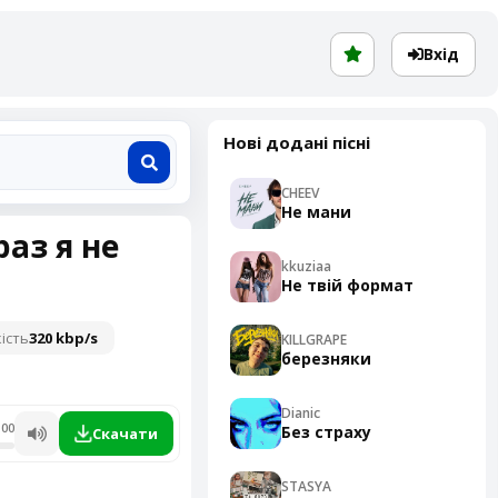
Вхід
Нові додані пісні
CHEEV
Не мани
раз я не
kkuziaa
Не твій формат
ість
320 kbp/s
KILLGRAPE
березняки
Dianic
:00
Без страху
Скачати
STASYA