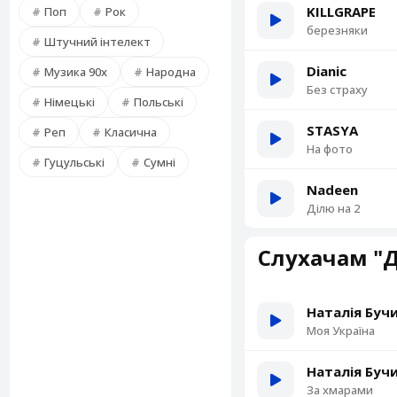
KILLGRAPE
Поп
Рок
березняки
Штучний інтелект
Dianic
Музика 90х
Народна
Без страху
Німецькі
Польські
STASYA
Реп
Класична
На фото
Гуцульські
Сумні
Nadeen
Ділю на 2
Слухачам "Д
Наталія Буч
Моя Україна
Наталія Буч
За хмарами