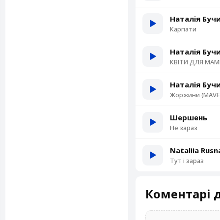
Наталія Буч
Карпати
Наталія Буч
КВІТИ ДЛЯ МА
Наталія Буч
Жоржини (MAVE
Шершень
Не зараз
Nataliia Rusn
Тут і зараз
Коментарі д