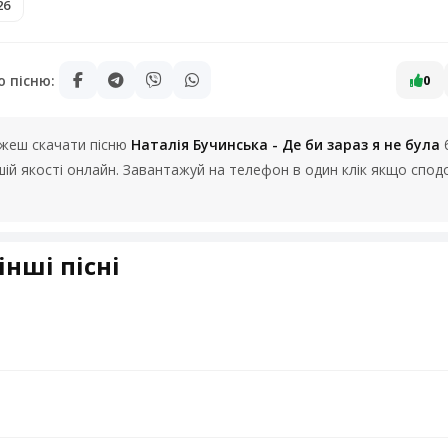
26
ю пісню:
0
можеш скачати пісню
Наталія Бучинська - Де би зараз я не була
ошій якості онлайн. Завантажуй на телефон в один клік якщо спо
інші пісні