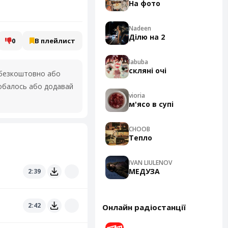
На фото
Nadeen
Ділю на 2
0
В плейлист
labuba
скляні очі
безкоштовно або
добалось або додавай
vioria
м'ясо в супі
CHOOB
Тепло
IVAN LIULENOV
МЕДУЗА
2:39
2:42
Онлайн радіостанції