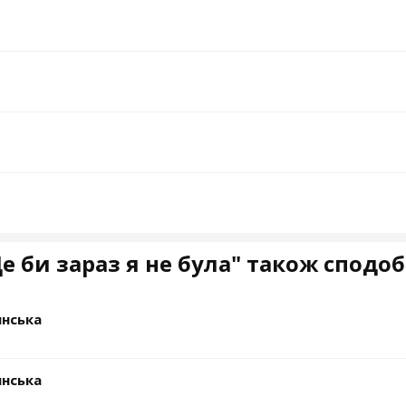
е би зараз я не була" також сподо
инська
инська