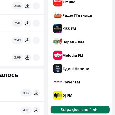
Хіт ФМ
2:38
Радіо П'ятниця
2:41
KISS FM
2:43
Перець ФМ
Melodia FM
2:09
Єдині Новини
балось
Power FM
4:32
DJ FM
Всі радіостанції
4:06