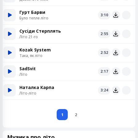
Гурт Барви
3:10
Було тепле літо
Сусіди Стерплять
2:55
Літо 21-го
Kozak System
2:52
Така, як літо
SadSvit
2:17
Літо
Наталка Карпа
3:24
Літо-літо
1
2
Музика про літо