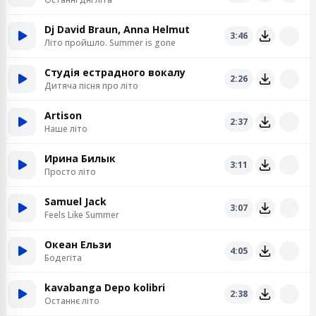
Dj David Braun, Anna Helmut
3:46
Літо пройшло. Summer is gone
Студія естрадного вокалу
2:26
Дитяча пісня про літо
Artison
2:37
Наше літо
Ирина Билык
3:11
Просто літо
Samuel Jack
3:07
Feels Like Summer
Океан Ельзи
4:05
Бодегіта
kavabanga Depo kolibri
2:38
Останнє літо