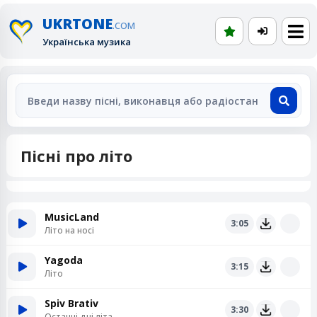
UKRTONE
.COM
Українська музика
Пісні про літо
MusicLand
3:05
Літо на носі
Yagoda
3:15
Літо
Spiv Brativ
3:30
Останні дні літа