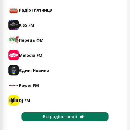
Радіо П'ятниця
KISS FM
Перець ФМ
Melodia FM
Єдині Новини
Power FM
DJ FM
Всі радіостанції