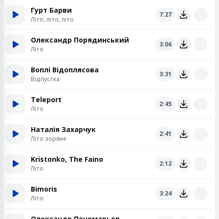
Гурт Барви
7:27
Літо, літо, літо
Олександр Порядинський
3:06
Літо
Воплі Відоплясова
3:31
Відпустка
Teleport
2:45
Літо
Наталія Захарчук
2:41
Літо зоряне
Kristonko, The Faino
2:12
Літо
Bimoris
3:24
Літо
Олександр Пономарьов