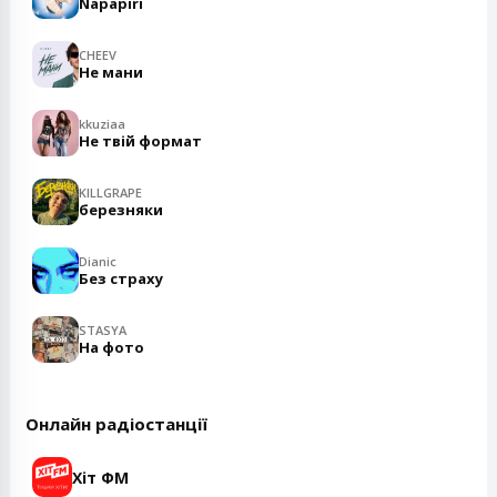
Napapiri
CHEEV
Не мани
kkuziaa
Не твій формат
KILLGRAPE
березняки
Dianic
Без страху
STASYA
На фото
Онлайн радіостанції
Хіт ФМ