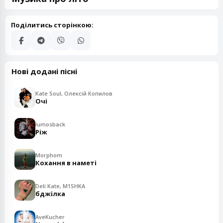
Поділитись сторінкою:
Нові додані пісні
Kate Soul, Олексій Копилов
Очі
lumosback
Ріж
Morphom
Кохання в наметі
Deli Kate, M1SHKA
бджілка
AveKucher