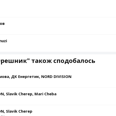
ьов
muzi
Орешник" також сподобалось
ова, ДК Енергетик, NORD DIVISION
N, Slavik Cherep, Mari Cheba
N, Slavik Cherep