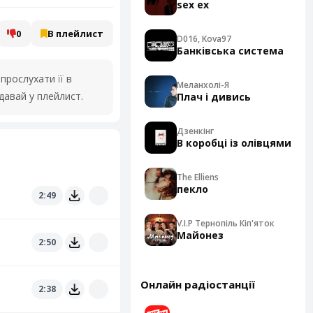
sex ex
0
В плейлист
D016, Kova97
Банківська система
рослухати її в
Меланхолі-Я
давай у плейлист.
Плач і дивись
Дзенкінг
В коробці із олівцями
The Elliens
пекло
2:49
V.I.P Тернопіль Кіп'яток
Майонез
2:50
Онлайн радіостанції
2:38