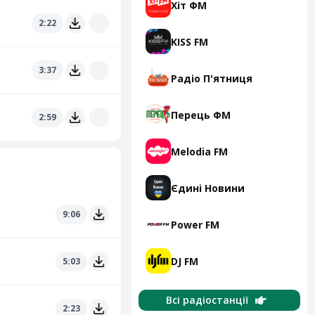
Хіт ФМ
2:22
KISS FM
3:37
Радіо П'ятниця
Перець ФМ
2:59
Melodia FM
Єдині Новини
9:06
Power FM
DJ FM
5:03
Всі радіостанції
2:23