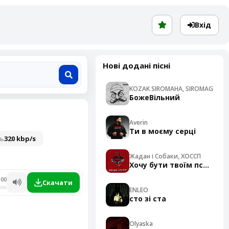
Вхід
Нові додані пісні
KOZAK SIROMAHA, SIROMAG
БожеВільний
Averin
Ти в моєму серці
ть
320 kbp/s
Жадан і Собаки, ХОССП
Хочу бути твоїм псом - Cover
:00
Скачати
ENLEO
сто зі ста
Olyaska