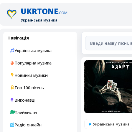
UKRTONE
.COM
Українська музика
Навігація
Українська музика
Популярна музика
Новинки музики
Топ 100 пісень
Виконавці
Плейлисти
Українська музика
Радіо онлайн