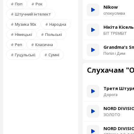
Поп
Рок
Nikow
спокуслива
Штучний інтелект
Музика 90х
Народна
Нікіта Кісел
БІТ ТРЕМБІТ
Німецькі
Польські
Реп
Класична
Grandma's S
Попіл і Дим
Гуцульські
Сумні
Слухачам "
Третя Штурм
Дорога
NORD DIVISIO
ЗОЛОТО
NORD DIVISIO