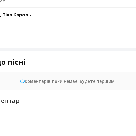
МУ
, Тіна Кароль
о пісні
Коментарів поки немає. Будьте першим.
ментар