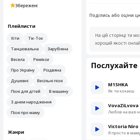
Збережені
Поділись або оціни ц
Плейлисти
На цій сторінці ти 
Хіти
Тік-Ток
хорошій якості онла
Танцювальна
Зарубіжна
Весела
Ремікси
Послухайте 
Про Україну
Різдвяна
Душевні
Весільні пісні
M1SHKA
Як ти кохаєш
Пісні для дітей
В машину
З днем народження
VovaZiLvova
Любов на вазі 
Пісні про маму
Victoria Niro
Жанри
Я просто в мам