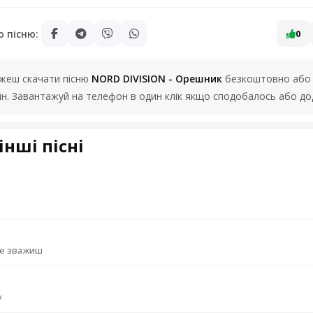
ю пісню:
0
можеш скачати пісню
NORD DIVISION - Орешник
безкоштовно або п
йн. Завантажуй на телефон в один клік якщо сподобалось або до
інші пісні
не зважиш
у