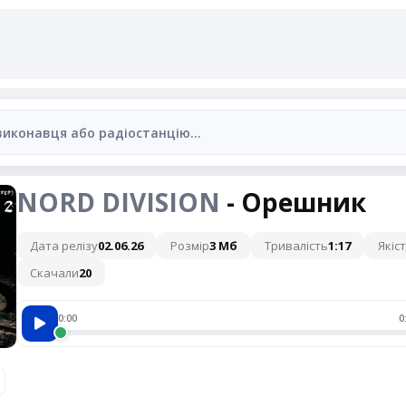
NORD DIVISION
- Орешник
Дата релізу
02.06.26
Розмір
3 Мб
Тривалість
1:17
Якіс
Скачали
20
0:00
0