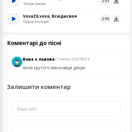
2:53
Твоєю рікою
VovaZiLvova, Всюдисвоя
2:55
Плаче хлопчик
Коментарі до пісні
Вова з львова
27 липня 2026 08:54
пісня крутого виконавця дякую
Залишити коментар