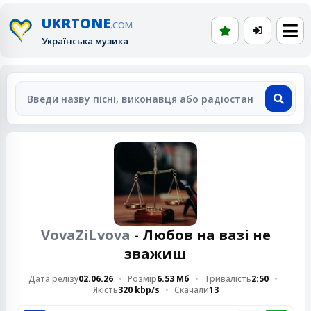
UKRTONE
.COM
Українська музика
VovaZiLvova
- Любов на вазі не
зважиш
Дата релізу
02.06.26
Розмір
6.53 Мб
Тривалість
2:50
Якість
320 kbp/s
Скачали
13