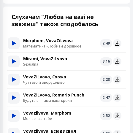
Слухачам "Любов на вазі не
зважиш" також сподобалось
Morphom, VovaZiLvova
2:49
Математика - Любити дорівнює
Mirami, VovaZiLvova
3:16
Sexualna
VovaZiLvova, Схожа
2:28
Чуттєво й зворушливо
VovaZiLvova, Romario Punch
2:47
Будуть вічними наші кроки
Vovazilvova, Morphom
2:52
Молюся за тебе
Vovazilvova, Всюдисвоя