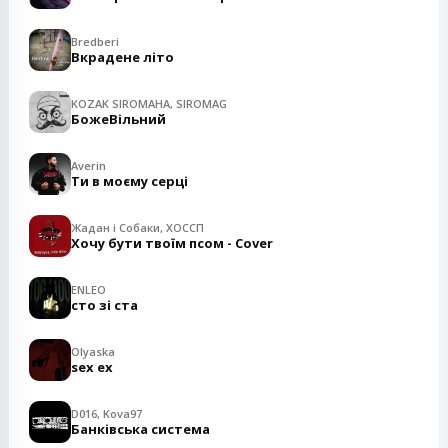
Bredberi
Вкрадене літо
KOZAK SIROMAHA, SIROMAG
БожеВільний
Averin
Ти в моєму серці
Жадан і Собаки, ХОССП
Хочу бути твоїм псом - Cover
ENLEO
сто зі ста
Olyaska
sex ex
D016, Kova97
Банківська система