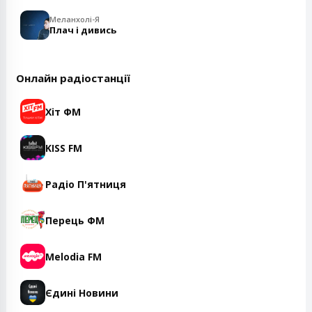
Меланхолі-Я
Плач і дивись
Онлайн радіостанції
Хіт ФМ
KISS FM
Радіо П'ятниця
Перець ФМ
Melodia FM
Єдині Новини