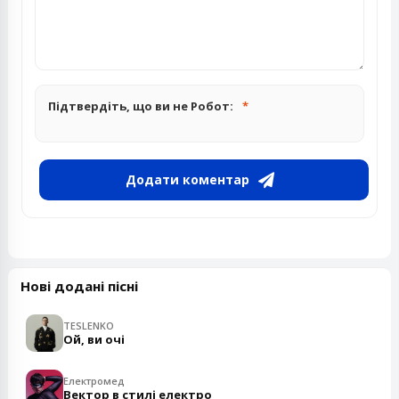
Підтвердіть, що ви не Робот:
Додати коментар
Нові додані пісні
TESLENKO
Ой, ви очі
Електромед
Вектор в стилі електро