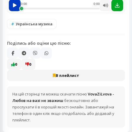
0:00
0:00
Українська музика
Поділись або оціни цю пісню:
0
0
В плейлист
На цій сторінці ти можеш скачати пісню
VovaZiLvova -
Любов на вазі не зважиш
безкоштовно або
прослухати її в хорошій якості онлайн. Завантажуй на
телефон в один клік якщо сподобалось або додавай у
плейлист.