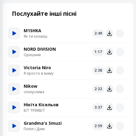
Послухайте інші пісні
M1SHKA
2:49
Як ти кохаєш
NORD DIVISION
1:17
Орешник
Victoria Niro
2:38
Я просто в маму
Nikow
2:22
спокуслива
Нікіта Кісельов
3:37
БІТ ТРЕМБІТ
Grandma's Smuzi
2:59
Попіл і Дим