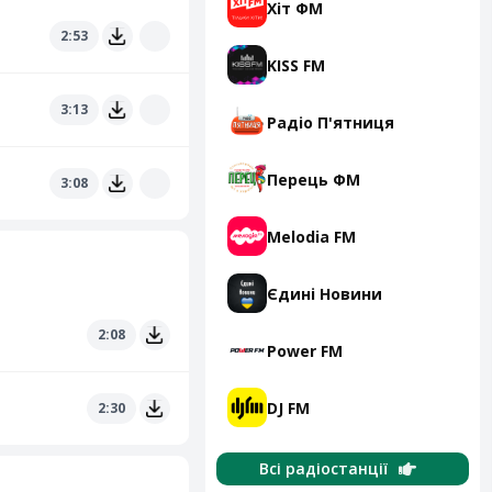
Хіт ФМ
2:53
KISS FM
3:13
Радіо П'ятниця
Перець ФМ
3:08
Melodia FM
Єдині Новини
2:08
Power FM
DJ FM
2:30
Всі радіостанції