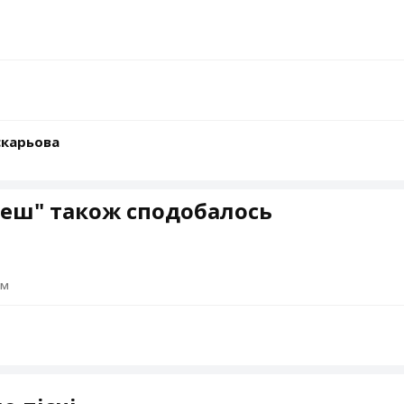
скарьова
Кеш" також сподобалось
ом