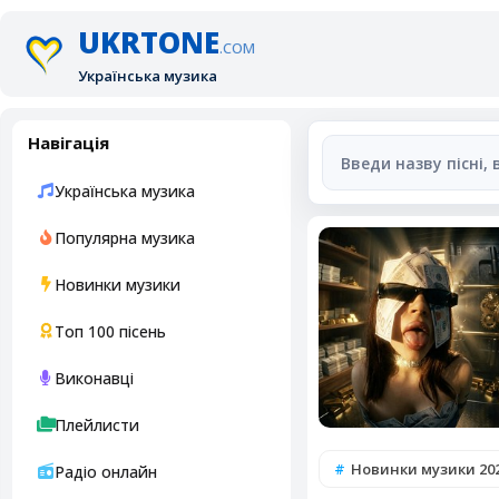
UKRTONE
.COM
Українська музика
Навігація
Українська музика
Популярна музика
Новинки музики
Топ 100 пісень
Виконавці
Плейлисти
Новинки музики 20
Радіо онлайн