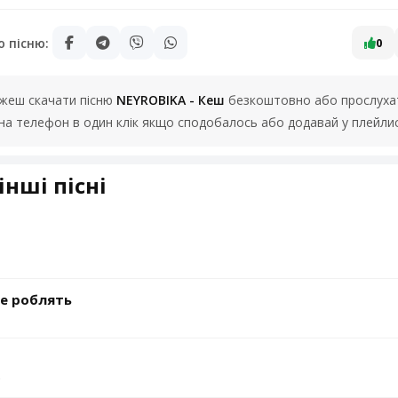
ю пісню:
0
можеш скачати пісню
NEYROBIKA - Кеш
безкоштовно або прослухати
на телефон в один клік якщо сподобалось або додавай у плейлис
інші пісні
е роблять
е