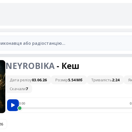
NEYROBIKA
- Кеш
Дата релізу
03.06.26
Розмір
5.54 Мб
Тривалість
2:24
Як
Скачали
7
0:00
0
26