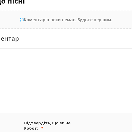
о пісні
Коментарів поки немає. Будьте першим.
ментар
Підтвердіть, що ви не
Робот: