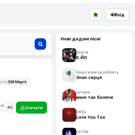
Вхід
Нові додані пісні
Апатія
Є ЙО
Нащо вони це роблять
Знак серця
ість
320 kbp/s
сутінки
мені так боляче
:00
Скачати
DRUG
Love You Too
USTYM