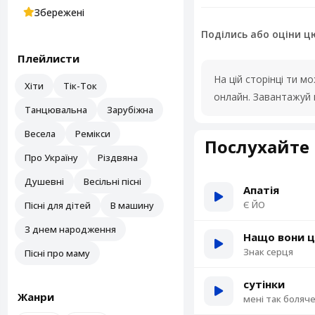
Збережені
Поділись або оціни ц
Плейлисти
На цій сторінці ти 
Хіти
Тік-Ток
онлайн. Завантажуй 
Танцювальна
Зарубіжна
Весела
Ремікси
Послухайте 
Про Україну
Різдвяна
Душевні
Весільні пісні
Апатія
Є ЙО
Пісні для дітей
В машину
З днем народження
Нащо вони ц
Знак серця
Пісні про маму
сутінки
Жанри
мені так боляч