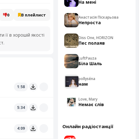
На мені
0
В плейлист
Анастасія Піскарьова
Непроста
 її в хорошій якості
Diss One, HORIZON
т.
Пес полаяв
LuftPauza
Біла Шаль
pollyséna
нам
1:58
Love, Mary
Немає слів
5:34
Онлайн радіостанції
4:09