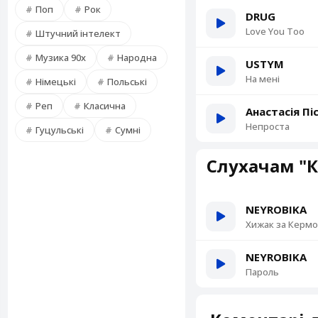
Поп
Рок
DRUG
Love You Too
Штучний інтелект
Музика 90х
Народна
USTYM
На мені
Німецькі
Польські
Реп
Класична
Анастасія Пі
Непроста
Гуцульські
Сумні
Слухачам "
NEYROBIKA
Хижак за Керм
NEYROBIKA
Пароль