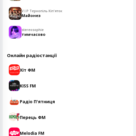
V.I.P Тернопіль Кіп'яток
Майонез
stereosophie
тимчасово
Онлайн радіостанції
Хіт ФМ
KISS FM
Радіо П'ятниця
Перець ФМ
Melodia FM