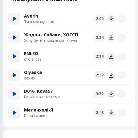
Averin
2:00
Ти в моєму серці
Жадан і Собаки, ХОССП
2:24
Хочу бути твоїм псом - Cover
ENLEO
2:14
сто зі ста
Olyaska
2:39
sex ex
D016, Kova97
3:32
Банківська система
Меланхолі-Я
2:48
Плач і дивись