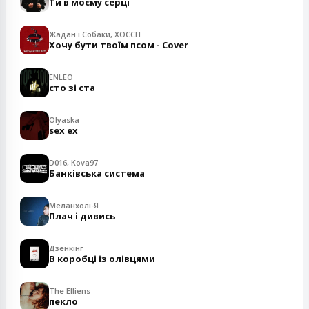
Ти в моєму серці
Жадан і Собаки, ХОССП
Хочу бути твоїм псом - Cover
ENLEO
сто зі ста
Olyaska
sex ex
D016, Kova97
Банківська система
Меланхолі-Я
Плач і дивись
Дзенкінг
В коробці із олівцями
The Elliens
пекло