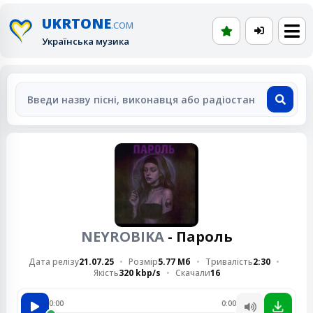
UKRTONE
.COM
Українська музика
NEYROBIKA
- Пароль
Дата релізу
21.07.25
Розмір
5.77 Мб
Тривалість
2:30
Якість
320 kbp/s
Скачали
16
0:00
0:00