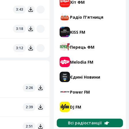
Хіт ФМ
3:43
Радіо П'ятниця
3:18
KISS FM
Перець ФМ
3:12
Melodia FM
Єдині Новини
2:26
Power FM
DJ FM
2:39
Всі радіостанції
2:51