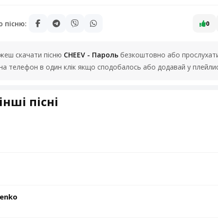
ю пісню:
0
можеш скачати пісню
CHEEV - Пароль
безкоштовно або прослухати 
на телефон в один клік якщо сподобалось або додавай у плейлис
інші пісні
ienko
Ю