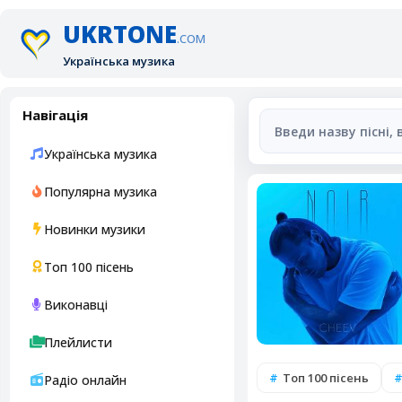
UKRTONE
.COM
Українська музика
Навігація
Українська музика
Популярна музика
Новинки музики
Топ 100 пісень
Виконавці
Плейлисти
Топ 100 пісень
Радіо онлайн