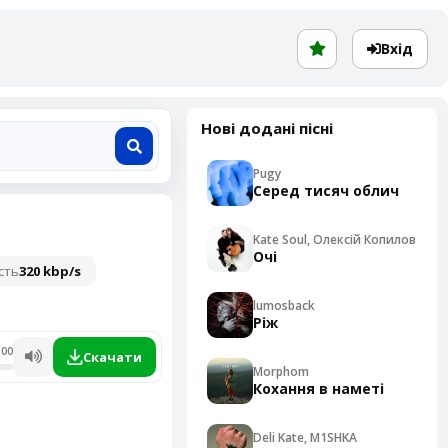
Вхід
Нові додані пісні
Pugy
Серед тисяч облич
Kate Soul, Олексій Копилов
Очі
сть
320 kbp/s
lumosback
Ріж
:00
Скачати
Morphom
Кохання в наметі
Deli Kate, M1SHKA