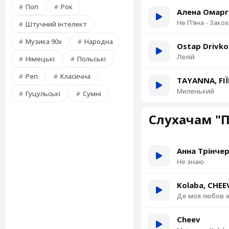
Поп
Рок
Алена Омарг
Не Пʼяна - Зако
Штучний інтелект
Музика 90х
Народна
Ostap Drivko
Лелій
Німецькі
Польські
Реп
Класична
TAYANNA, FI
Миленький
Гуцульські
Сумні
Слухачам "П
Анна Трінчер
Не знаю
Kolaba, CHEE
Де моя любов 
Cheev