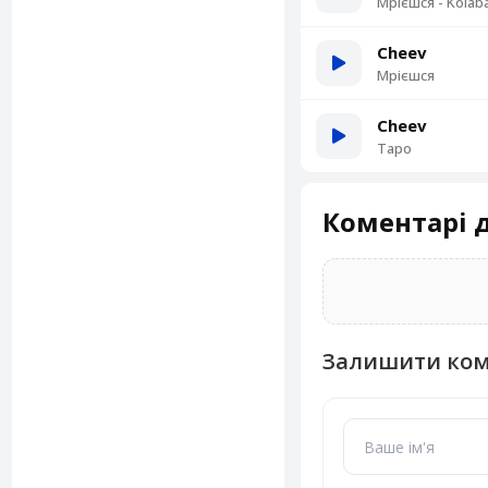
Мрієшся - Kolab
Cheev
Мрієшся
Cheev
Таро
Коментарі д
Залишити ко