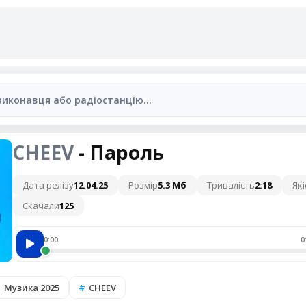
CHEEV
- Пароль
Дата релізу
12.04.25
Розмір
5.3 Мб
Тривалість
2:18
Які
Скачали
125
0:00
0
Музика 2025
CHEEV