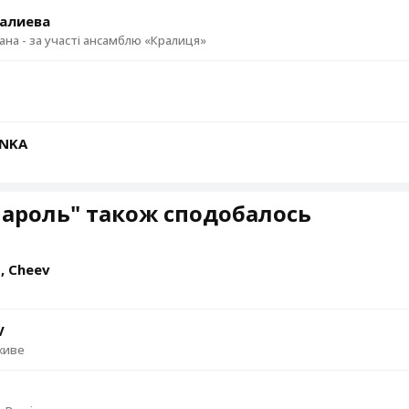
алиева
хана - за участі ансамблю «Кралиця»
ЇNKA
ароль" також сподобалось
, Cheev
V
живе