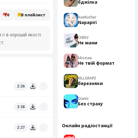
бджілка
0
В плейлист
AveKucher
Napapiri
її в хорошій якості
CHEEV
т.
Не мани
kkuziaa
Не твій формат
KILLGRAPE
березняки
2:26
Dianic
Без страху
3:38
Онлайн радіостанції
2:27