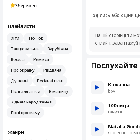
Збережені
Поділись або оціни ц
Плейлисти
На цій сторінці ти 
Хіти
Тік-Ток
онлайн. Завантажуй 
Танцювальна
Зарубіжна
Весела
Ремікси
Послухайте 
Про Україну
Різдвяна
Душевні
Весільні пісні
Кажанна
boy
Пісні для дітей
В машину
З днем народження
100лиця
Гандзя
Пісні про маму
Natalia Gord
Жанри
Я ПЕРЕПРОШУ