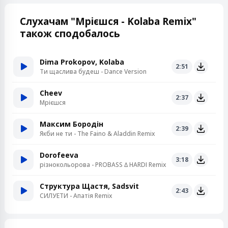
Слухачам "Мрієшся - Kolaba Remix"
також сподобалось
Dima Prokopov, Kolaba
2:51
Ти щаслива будеш - Dance Version
Cheev
2:37
Мрієшся
Максим Бородін
2:39
Якби не ти - The Faino & Aladdin Remix
Dorofeeva
3:18
різнокольорова - PROBASS ∆ HARDI Remix
Структура Щастя, Sadsvit
2:43
СИЛУЕТИ - Апатія Remix