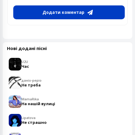
Додати коментар
Нові додані пісні
U2U
Час
даніо-реріо
Не треба
MamaRika
На нашій вулиці
Lipatova
Не страшно