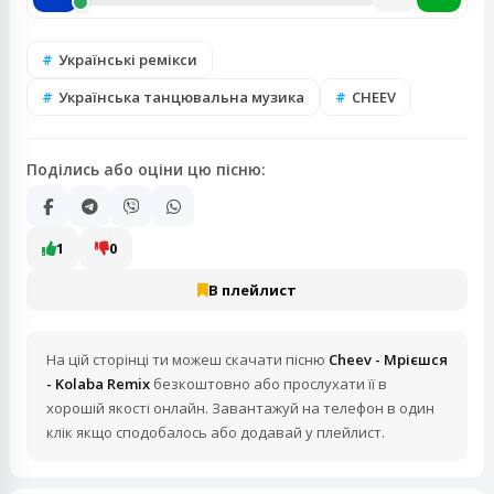
Українські ремікси
Українська танцювальна музика
CHEEV
Поділись або оціни цю пісню:
1
0
В плейлист
На цій сторінці ти можеш скачати пісню
Cheev - Мрієшся
- Kolaba Remix
безкоштовно або прослухати її в
хорошій якості онлайн. Завантажуй на телефон в один
клік якщо сподобалось або додавай у плейлист.