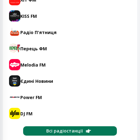
KISS FM
Радіо П'ятниця
Перець ФМ
Melodia FM
Єдині Новини
Power FM
DJ FM
Всі радіостанції