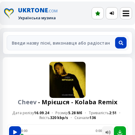
UKRTONE
.COM
Українська музика
Cheev
- Мрієшся - Kolaba Remix
Дата релізу
16.09.24
Розмір
5.28 Мб
Тривалість
2:51
Якість
320 kbp/s
Скачали
136
0:00
0:00