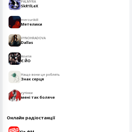
PALMYRA
SkR1lLeX
mercurikill
Метелики
VYNOHRADOVA
Dallas
Апатія
Є ЙО
Нащо вони це роблять
Знак серця
сутінки
мені так боляче
Онлайн радіостанції
Хіт ФМ