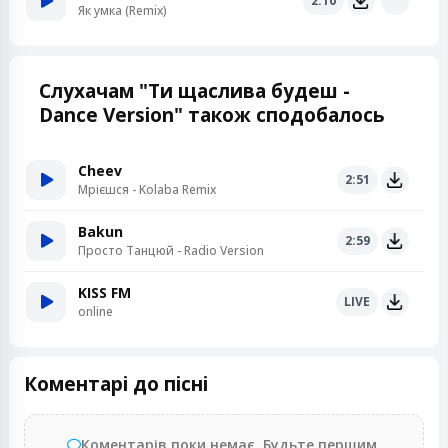
2:10
Як умка (Remix)
Слухачам "Ти щаслива будеш -
Dance Version" також сподобалось
Cheev
2:51
Мрієшся - Kolaba Remix
Bakun
2:59
Просто Танцюй - Radio Version
KISS FM
LIVE
online
Коментарі до пісні
Коментарів поки немає. Будьте першим.