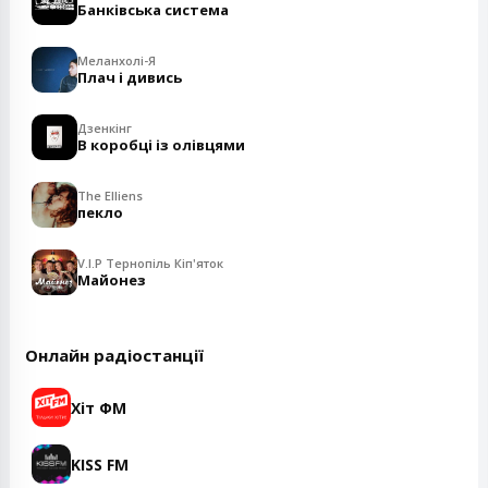
Банківська система
Меланхолі-Я
Плач і дивись
Дзенкінг
В коробці із олівцями
The Elliens
пекло
V.I.P Тернопіль Кіп'яток
Майонез
Онлайн радіостанції
Хіт ФМ
KISS FM