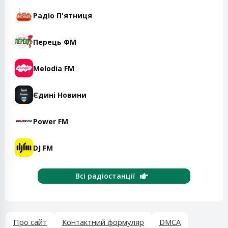
Радіо П'ятниця
Перець ФМ
Melodia FM
Єдині Новини
Power FM
DJ FM
Всі радіостанції
Про сайт
Контактний формуляр
DMCA