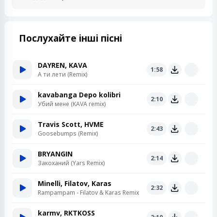
Послухайте інші пісні
DAYREN, KAVA
1:58
А ти лети (Remix)
kavabanga Depo kolibri
2:10
Убий мене (KAVA remix)
Travis Scott, HVME
2:43
Goosebumps (Remix)
BRYANGIN
2:14
Закоханий (Yars Remix)
Minelli, Filatov, Karas
2:32
Rampampam - Filatov & Karas Remix
karmv, RKTKOSS