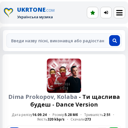
UKRTONE
.COM
Українська музика
Dima Prokopov, Kolaba
- Ти щаслива
будеш - Dance Version
Дата релізу
16.09.24
Розмір
5.28 Мб
Тривалість
2:51
Якість
320 kbp/s
Скачали
273