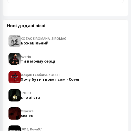
Нові додані пісні
KOZAK SIROMAHA, SIROMAG
БожеВільний
Averin
Ти в моєму серці
Жадан і Собаки, ХОССП
Хочу бути твоїм псом - Cover
ENLEO
сто зі ста
Olyaska
sex ex
D016, Kova97