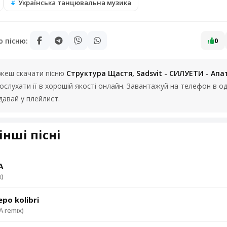
Українська танцювальна музика
ю пісню:
0
можеш скачати пісню
Структура Щастя, Sadsvit - СИЛУЕТИ - Апа
слухати її в хорошій якості онлайн. Завантажуй на телефон в од
авай у плейлист.
інші пісні
A
x)
po kolibri
 remix)