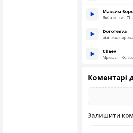
Максим Бор
Якби не ти - The
Dorofeeva
різнокольорова
Cheev
Мрієшся - Kolab
Коментарі д
Залишити ко