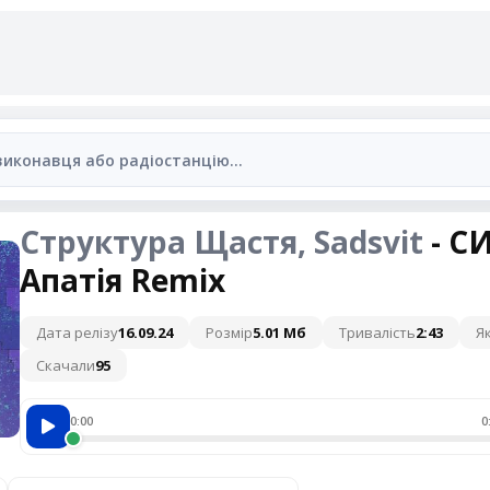
Структура Щастя, Sadsvit
- С
Апатія Remix
Дата релізу
16.09.24
Розмір
5.01 Мб
Тривалість
2:43
Як
Скачали
95
0:00
0