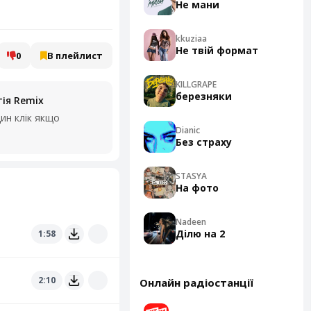
Не мани
kkuziaa
Не твій формат
0
В плейлист
KILLGRAPE
березняки
тія Remix
ин клік якщо
Dianic
Без страху
STASYA
На фото
Nadeen
Ділю на 2
1:58
2:10
Онлайн радіостанції