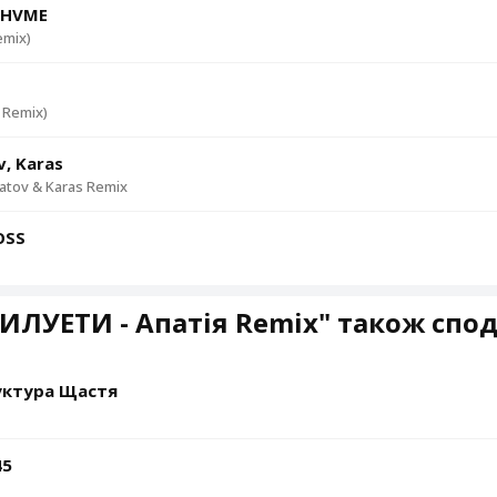
, HVME
mix)
 Remix)
ov, Karas
atov & Karas Remix
OSS
ИЛУЕТИ - Апатія Remix" також спо
руктура Щастя
45