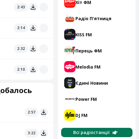
Хіт ФМ
2:43
Радіо П'ятниця
2:14
KISS FM
2:32
Перець ФМ
Melodia FM
2:10
Єдині Новини
добалось
Power FM
2:57
DJ FM
Всі радіостанції
3:22