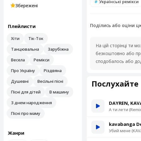
Українські ремікси
Збережені
Поділись або оціни ц
Плейлисти
Хіти
Тік-Ток
На цій сторінці ти 
Танцювальна
Зарубіжна
безкоштовно або про
Весела
Ремікси
сподобалось або дод
Про Україну
Різдвяна
Душевні
Весільні пісні
Послухайте 
Пісні для дітей
В машину
З днем народження
DAYREN, KAV
А ти лети (Remi
Пісні про маму
kavabanga De
Убий мене (KAVA
Жанри