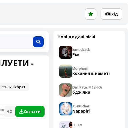
Вхід
Нові додані пісні
lumosback
Ріж
ИЛУЕТИ -
Morphom
Кохання в наметі
ість
320 kbp/s
Deli Kate, M1SHKA
бджілка
AveKucher
:00
Napapiri
Скачати
CHEEV