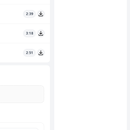
2:39
3:18
2:51