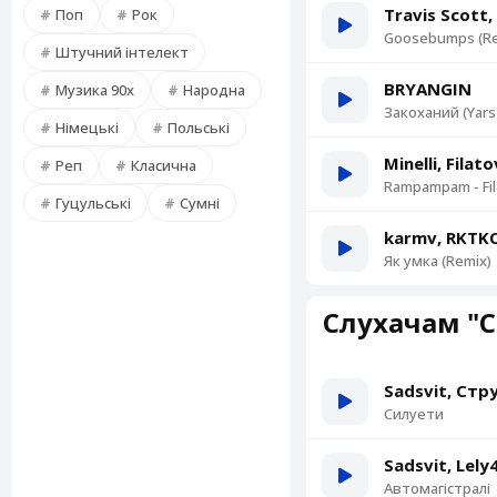
Travis Scott
Поп
Рок
Goosebumps (Re
Штучний інтелект
BRYANGIN
Музика 90х
Народна
Закоханий (Yars
Німецькі
Польські
Minelli, Filat
Реп
Класична
Rampampam - Fil
Гуцульські
Сумні
karmv, RKTK
Як умка (Remix)
Слухачам "С
Sadsvit, Ст
Силуети
Sadsvit, Lely
Автомагістралі