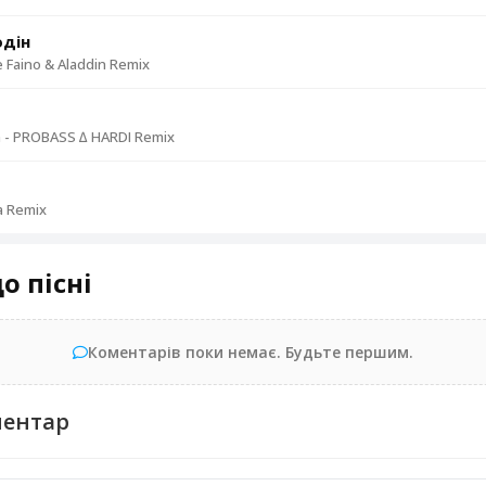
одін
 Faino & Aladdin Remix
 - PROBASS ∆ HARDI Remix
a Remix
о пісні
Коментарів поки немає. Будьте першим.
ментар