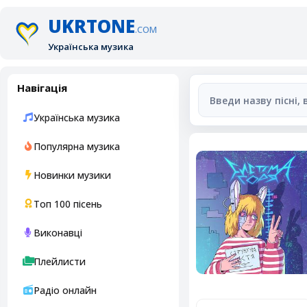
UKRTONE
.COM
Українська музика
Навігація
Українська музика
Популярна музика
Новинки музики
Топ 100 пісень
Виконавці
Плейлисти
Радіо онлайн