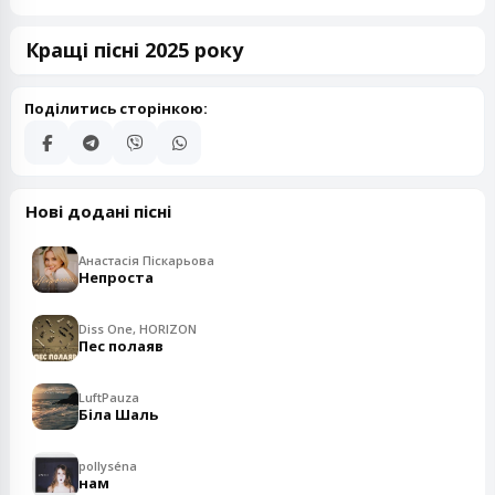
Кращі пісні 2025 року
Поділитись сторінкою:
Нові додані пісні
Анастасія Піскарьова
Непроста
Diss One, HORIZON
Пес полаяв
LuftPauza
Біла Шаль
pollyséna
нам