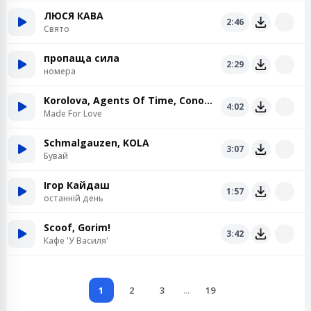
ЛЮСЯ КАВА
2:46
Свято
пропаща сила
2:29
номера
Korolova, Agents Of Time, Conor Ross
4:02
Made For Love
Schmalgauzen, KOLA
3:07
Бувай
Ігор Кайдаш
1:57
останній день
Scoof, Gorim!
3:42
Кафе 'У Василя'
1
2
3
...
19