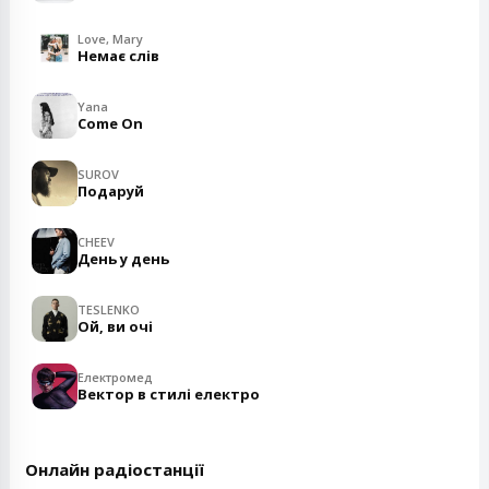
Love, Mary
Немає слів
Yana
Come On
SUROV
Подаруй
CHEEV
День у день
TESLENKO
Ой, ви очі
Електромед
Вектор в стилі електро
Онлайн радіостанції