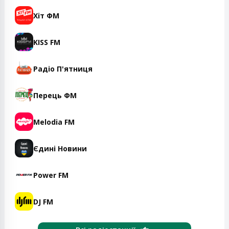
Хіт ФМ
KISS FM
Радіо П'ятниця
Перець ФМ
Melodia FM
Єдині Новини
Power FM
DJ FM