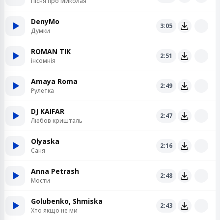
Пісня про Миколая
DenyMo
3:05
Думки
ROMAN TIK
2:51
інсомнія
Amaya Roma
2:49
Рулетка
DJ KAIFAR
2:47
Любов кришталь
Olyaska
2:16
Саня
Anna Petrash
2:48
Мости
Golubenko, Shmiska
2:43
Хто якщо не ми