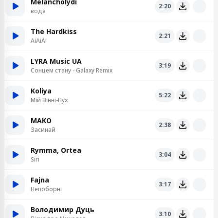
Melancholydi
2:20
вода
The Hardkiss
2:21
AiAiAi
LYRA Music UA
3:19
Сонцем стану - Galaxy Remix
Koliya
5:22
Мій Вінні-Пух
MAKO
2:38
Засинай
Rymma, Ortea
3:04
Siri
Fajna
3:17
Непоборні
Володимир Дуць
3:10