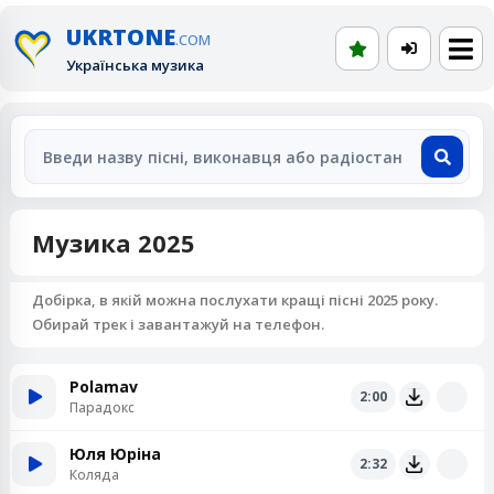
UKRTONE
.COM
Українська музика
Музика 2025
Добірка, в якій можна послухати кращі пісні 2025 року.
Обирай трек і завантажуй на телефон.
Polamav
2:00
Парадокс
Юля Юріна
2:32
Коляда