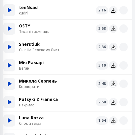
teeNsad
2:16
cudri
OSTY
2:53
Тисячі таємниць
Sherstiuk
2:36
Сніг Hа Зеленому Листі
Мія Рамарі
3:10
Веган
Микола Серпень
2:48
Корпоратив
Patsyki Z Franeka
2:50
Накрило
Luna Rozza
1:54
Спокій і віра