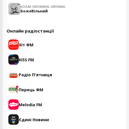
KOZAK SIROMAHA, SIROMAG
БожеВільний
Онлайн радіостанції
Хіт ФМ
KISS FM
Радіо П'ятниця
Перець ФМ
Melodia FM
Єдині Новини