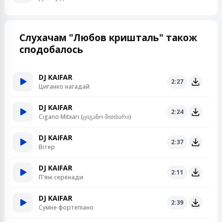
Слухачам "Любов кришталь" також
сподобалось
DJ KAIFAR
2:27
Циганко нагадай
DJ KAIFAR
2:24
Cigano Mitxari (ციგანო მითხარი)
DJ KAIFAR
2:37
Вітер
DJ KAIFAR
2:11
П'яні серенади
DJ KAIFAR
2:39
Сумне фортепіано