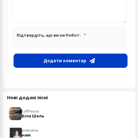
Підтвердіть, що ви не Робот:
Додати коментар
Нові додані пісні
LuftPauza
Біла Шаль
pollyséna
нам