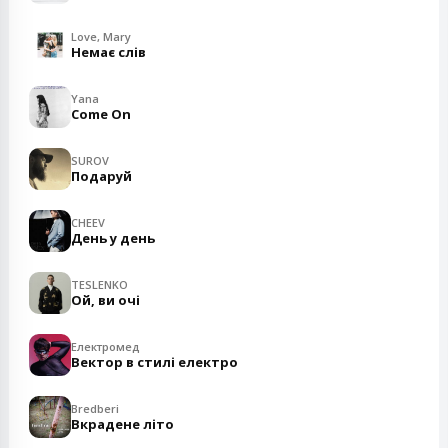
Love, Mary
Немає слів
Yana
Come On
SUROV
Подаруй
CHEEV
День у день
TESLENKO
Ой, ви очі
Електромед
Вектор в стилі електро
Bredberi
Вкрадене літо