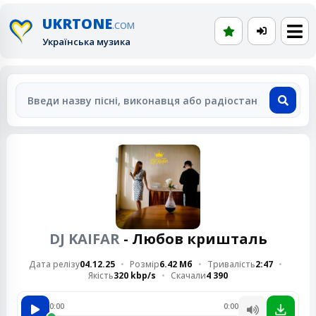
UKRTONE
.COM
Українська музика
DJ KAIFAR
- Любов кришталь
Дата релізу
04.12.25
Розмір
6.42 Мб
Тривалість
2:47
Якість
320 kbp/s
Скачали
4 390
0:00
0:00