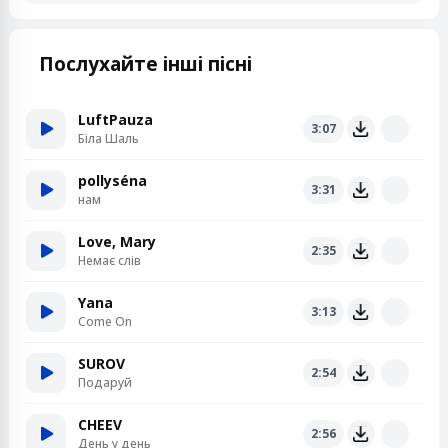
Послухайте інші пісні
LuftPauza
3:07
Біла Шаль
pollyséna
3:31
нам
Love, Mary
2:35
Немає слів
Yana
3:13
Come On
SUROV
2:54
Подаруй
CHEEV
2:56
День у день