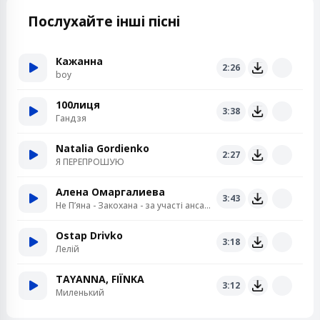
Послухайте інші пісні
Кажанна
2:26
boy
100лиця
3:38
Гандзя
Natalia Gordienko
2:27
Я ПЕРЕПРОШУЮ
Алена Омаргалиева
3:43
Не Пʼяна - Закохана - за участі ансамблю «Кралиця»
Ostap Drivko
3:18
Лелій
TAYANNA, FIЇNKA
3:12
Миленький