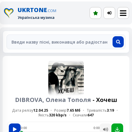
UKRTONE
.COM
Українська музика
DIBROVA, Олена Тополя
- Хочеш
Дата релізу
12.04.25
Розмір
7.65 Мб
Тривалість
3:19
Якість
320 kbp/s
Скачали
647
0:00
0:00