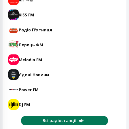
KISS FM
Радіо П'ятниця
Перець ФМ
Melodia FM
Єдині Новини
Power FM
DJ FM
Всі радіостанції