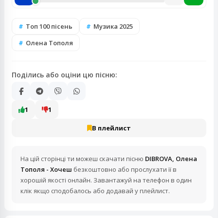
Топ 100 пісень
Музика 2025
Олена Тополя
Поділись або оціни цю пісню:
1
1
В плейлист
На цій сторінці ти можеш скачати пісню
DIBROVA, Олена
Тополя - Хочеш
безкоштовно або прослухати її в
хорошій якості онлайн. Завантажуй на телефон в один
клік якщо сподобалось або додавай у плейлист.