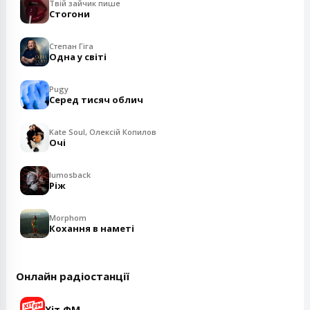
Твій зайчик пише
Стогони
Степан Гіга
Одна у світі
Pugy
Серед тисяч облич
Kate Soul, Олексій Копилов
Очі
lumosback
Ріж
Morphom
Кохання в наметі
Онлайн радіостанції
Хіт ФМ