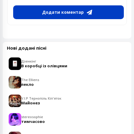
Додати коментар
Нові додані пісні
Дзенкінг
В коробці із олівцями
The Elliens
пекло
V.I.P Тернопіль Кіп'яток
Майонез
stereosophie
тимчасово