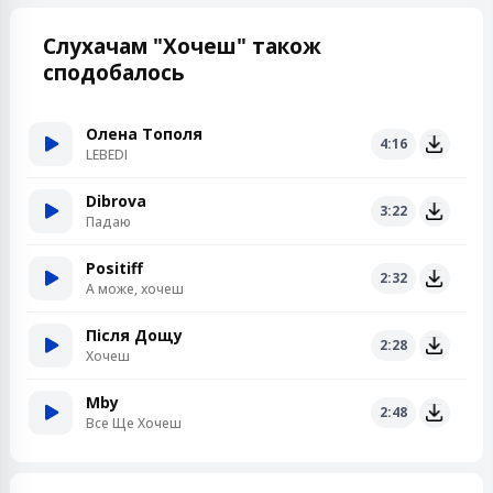
Слухачам "Хочеш" також
сподобалось
Олена Тополя
4:16
LEBEDI
Dibrova
3:22
Падаю
Positiff
2:32
А може, хочеш
Після Дощу
2:28
Хочеш
Mby
2:48
Все Ще Хочеш