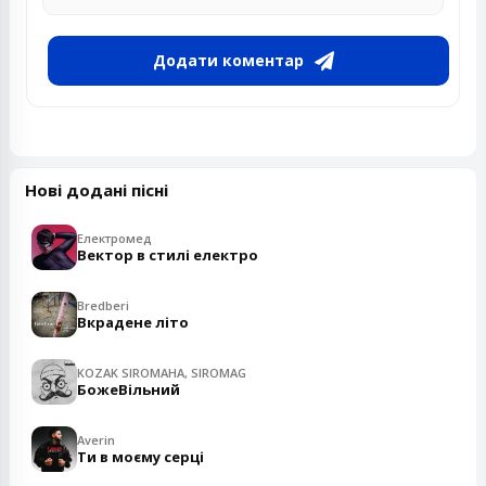
Додати коментар
Нові додані пісні
Електромед
Вектор в стилі електро
Bredberi
Вкрадене літо
KOZAK SIROMAHA, SIROMAG
БожеВільний
Averin
Ти в моєму серці