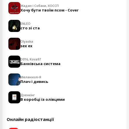
Жадан і Собаки, ХОССП
Хочу бути твоїм псом - Cover
ENLEO
сто зі ста
Olyaska
sex ex
D016, Kova97
Банківська система
Меланхолі-Я
Плач і дивись
Дзенкінг
В коробці із олівцями
Онлайн радіостанції