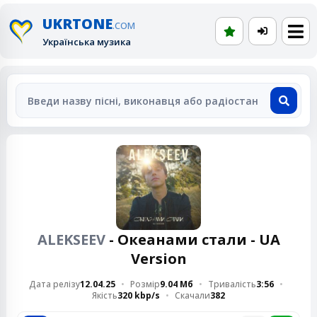
UKRTONE
.COM
Українська музика
ALEKSEEV
- Океанами стали - UA
Version
Дата релізу
12.04.25
Розмір
9.04 Мб
Тривалість
3:56
Якість
320 kbp/s
Скачали
382