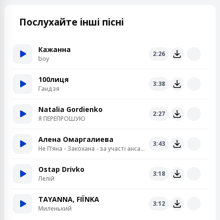
Послухайте інші пісні
Кажанна
2:26
boy
100лиця
3:38
Гандзя
Natalia Gordienko
2:27
Я ПЕРЕПРОШУЮ
Алена Омаргалиева
3:43
Не Пʼяна - Закохана - за участі ансамблю «Кралиця»
Ostap Drivko
3:18
Лелій
TAYANNA, FIЇNKA
3:12
Миленький