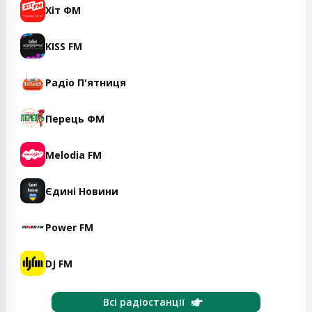
Хіт ФМ
KISS FM
Радіо П'ятниця
Перець ФМ
Melodia FM
Єдині Новини
Power FM
DJ FM
Всі радіостанції