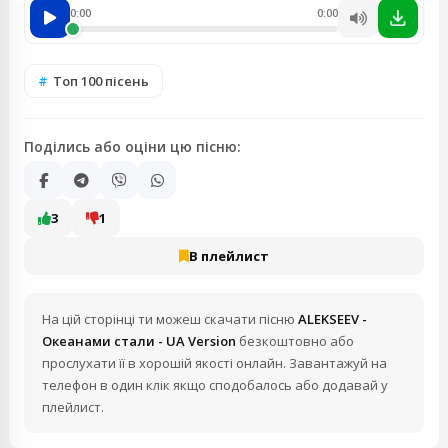
0:00
0:00
Топ 100 пісень
Поділись або оціни цю пісню:
3
1
В плейлист
На цій сторінці ти можеш скачати пісню
ALEKSEEV -
Океанами стали - UA Version
безкоштовно або
прослухати її в хорошій якості онлайн. Завантажуй на
телефон в один клік якщо сподобалось або додавай у
плейлист.