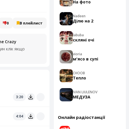
На фото
Nadeen
Ділю на 2
0
В плейлист
labuba
скляні очі
he Crazy
ин клік якщо
vioria
м'ясо в супі
CHOOB
Тепло
IVAN LIULENOV
МЕДУЗА
3:20
4:04
Онлайн радіостанції