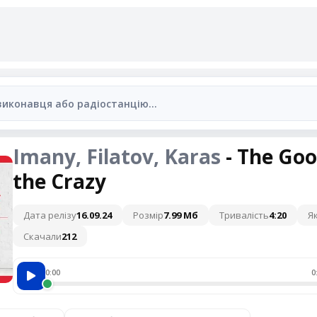
Imany, Filatov, Karas
- The Goo
the Crazy
Дата релізу
16.09.24
Розмір
7.99 Мб
Тривалість
4:20
Як
Скачали
212
0:00
0