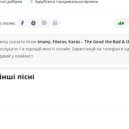
чні добірки
Зарубіжна танцювальна музика
ю пісню:
0
можеш скачати пісню
Imany, Filatov, Karas - The Good the Bad & t
слухати її в хорошій якості онлайн. Завантажуй на телефон в од
авай у плейлист.
інші пісні