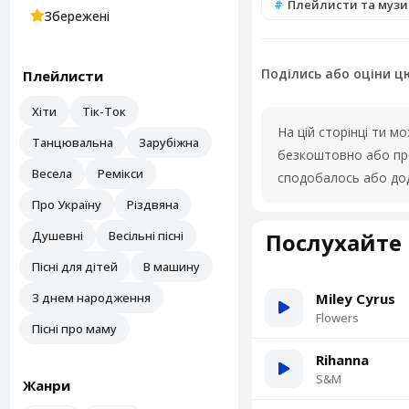
Плейлисти та музи
Збережені
Поділись або оціни ц
Плейлисти
Хіти
Тік-Ток
На цій сторінці ти 
Танцювальна
Зарубіжна
безкоштовно або про
Весела
Ремікси
сподобалось або дод
Про Україну
Різдвяна
Душевні
Весільні пісні
Послухайте 
Пісні для дітей
В машину
З днем народження
Miley Cyrus
Flowers
Пісні про маму
Rihanna
S&M
Жанри