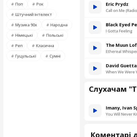
Eric Prydz
Поп
Рок
Call on Me (Radio
Штучний інтелект
Black Eyed P
Музика 90х
Народна
I Gotta Feeling
Німецькі
Польські
The Muun Lof
Реп
Класична
Ethereal Whispe
Гуцульські
Сумні
David Guetta
When We Were Y
Слухачам "T
Imany, Ivan S
You Will Never 
Коментарі д