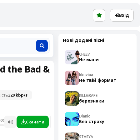
Вхід
Нові додані пісні
CHEEV
Не мани
d the Bad &
kkuziaa
Не твій формат
ість
320 kbp/s
KILLGRAPE
березняки
Dianic
:00
Без страху
Скачати
STASYA