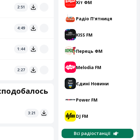
Хіт ФМ
2:51
Радіо П'ятниця
4:49
KISS FM
1:44
Перець ФМ
Melodia FM
2:27
Єдині Новини
 сподобалось
Power FM
3:21
DJ FM
Всі радіостанції