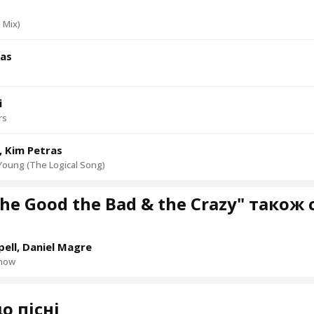
 Mix)
eas
i
rs
, Kim Petras
oung (The Logical Song)
he Good the Bad & the Crazy" також
pell, Daniel Magre
Know
о пісні