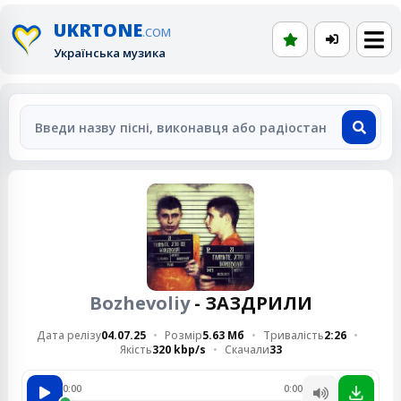
UKRTONE
.COM
Українська музика
Bozhevoliy
- ЗАЗДРИЛИ
Дата релізу
04.07.25
Розмір
5.63 Мб
Тривалість
2:26
Якість
320 kbp/s
Скачали
33
0:00
0:00