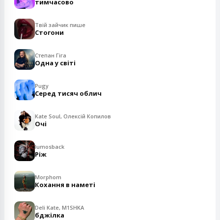
тимчасово
Твій зайчик пише
Стогони
Степан Гіга
Одна у світі
Pugy
Серед тисяч облич
Kate Soul, Олексій Копилов
Очі
lumosback
Ріж
Morphom
Кохання в наметі
Deli Kate, M1SHKA
бджілка