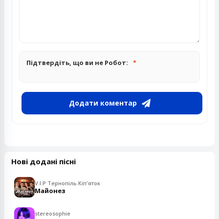
Підтвердіть, що ви не Робот:
Додати коментар
Нові додані пісні
V.I.P Тернопіль Кіп'яток
Майонез
stereosophie