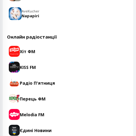
AveKucher
Napapiri
Онлайн радіостанції
Хіт ФМ
KISS FM
Радіо П'ятниця
Перець ФМ
Melodia FM
Єдині Новини