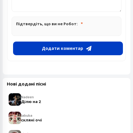
Підтвердіть, що ви не Робот:
Додати коментар
Нові додані пісні
Nadeen
Ділю на 2
labuba
скляні очі