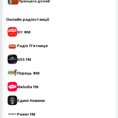
Принцеса дісней
Онлайн радіостанції
Хіт ФМ
Радіо П'ятниця
KISS FM
Перець ФМ
Melodia FM
Єдині Новини
Power FM