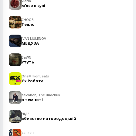
vioria
м'ясо в супі
CHOOB
Тепло
IVAN LIULENOV
МЕДУЗА
BaWN
Ртуть
OneMillionBeats
Єх Робота
askwhen, The Budchuk
в темноті
НІДЕ
вбивство на городоцькій
санкен