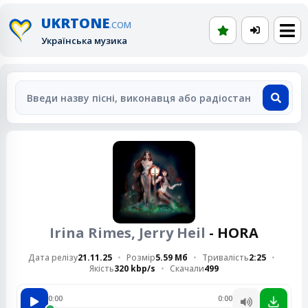
UKRTONE
.COM
Українська музика
Irina Rimes, Jerry Heil
- HORA
Дата релізу
21.11.25
Розмір
5.59 Мб
Тривалість
2:25
Якість
320 kbp/s
Скачали
499
0:00
0:00