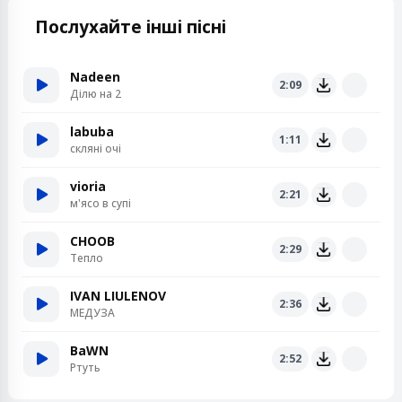
Послухайте інші пісні
Nadeen
2:09
Ділю на 2
labuba
1:11
скляні очі
vioria
2:21
м'ясо в супі
CHOOB
2:29
Тепло
IVAN LIULENOV
2:36
МЕДУЗА
BaWN
2:52
Ртуть