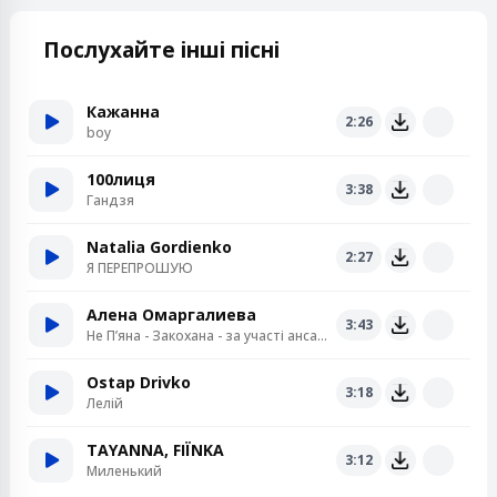
Послухайте інші пісні
Кажанна
2:26
boy
100лиця
3:38
Гандзя
Natalia Gordienko
2:27
Я ПЕРЕПРОШУЮ
Алена Омаргалиева
3:43
Не Пʼяна - Закохана - за участі ансамблю «Кралиця»
Ostap Drivko
3:18
Лелій
TAYANNA, FIЇNKA
3:12
Миленький