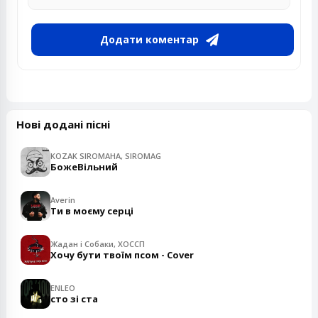
Додати коментар
Нові додані пісні
KOZAK SIROMAHA, SIROMAG
БожеВільний
Averin
Ти в моєму серці
Жадан і Собаки, ХОССП
Хочу бути твоїм псом - Cover
ENLEO
сто зі ста