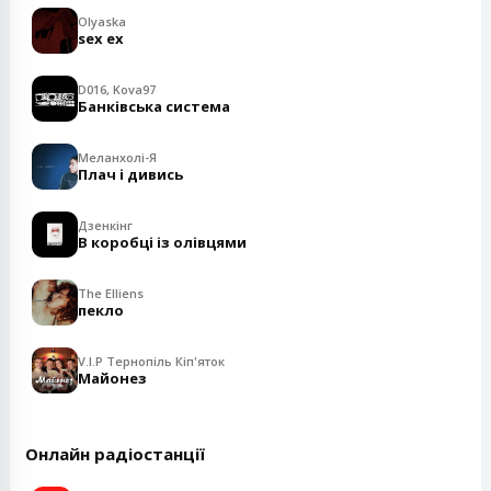
Olyaska
sex ex
D016, Kova97
Банківська система
Меланхолі-Я
Плач і дивись
Дзенкінг
В коробці із олівцями
The Elliens
пекло
V.I.P Тернопіль Кіп'яток
Майонез
Онлайн радіостанції