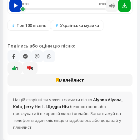
0:00
0:00
Топ 100 пісень
Українська музика
Поділись або оціни цю пісню:
1
0
В плейлист
На цій сторінці ти можеш скачати пісню
Alyona Alyona,
Kola, Jerry Heil - Щедра Ніч
безкоштовно або
прослухати її в хорошій якості онлайн. Завантажуй на
телефон в один клік якщо сподобалось або додавай у
плейлист.