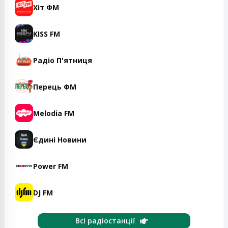
Хіт ФМ
KISS FM
Радіо П'ятниця
Перець ФМ
Melodia FM
Єдині Новини
Power FM
DJ FM
Всі радіостанції