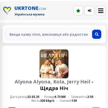
UKRTONE
.COM
Українська музика
Alyona Alyona, Kola, Jerry Heil
-
Щедра Ніч
Дата релізу
22.03.25
Розмір
6.73 Мб
Тривалість
2:55
Якість
320 kbp/s
Скачали
139