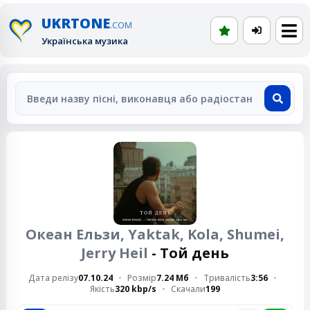
UKRTONE
.COM
Українська музика
Океан Ельзи, Yaktak, Kola, Shumei,
Jerry Heil
- Той день
Дата релізу
07.10.24
Розмір
7.24 Мб
Тривалість
3:56
Якість
320 kbp/s
Скачали
199