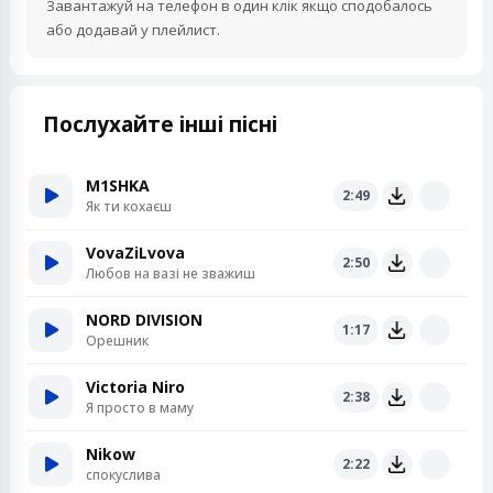
Завантажуй на телефон в один клік якщо сподобалось
або додавай у плейлист.
Послухайте інші пісні
M1SHKA
2:49
Як ти кохаєш
VovaZiLvova
2:50
Любов на вазі не зважиш
NORD DIVISION
1:17
Орешник
Victoria Niro
2:38
Я просто в маму
Nikow
2:22
спокуслива