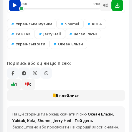
0:00
0:00
Українська музика
Shumei
KOLA
YAKTAK
Jerry Heil
Веселі пісні
Українські хіти
Океан Ельзи
Поділись або оціни цю пісню:
1
0
В плейлист
На цій сторінці ти можеш скачати пісню
Океан Ельзи,
Yaktak, Kola, Shumei, Jerry Heil - Той день
безкоштовно або прослухати її в хорошій якості онлайн.