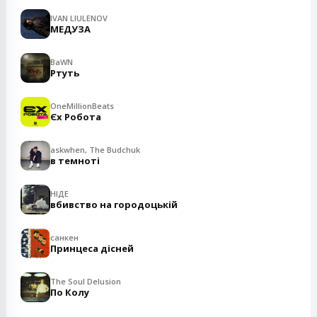
IVAN LIULENOV
МЕДУЗА
BaWN
Ртуть
OneMillionBeats
Єх Робота
askwhen, The Budchuk
в темноті
НІДЕ
вбивство на городоцькій
санкен
Принцеса дісней
The Soul Delusion
По Колу