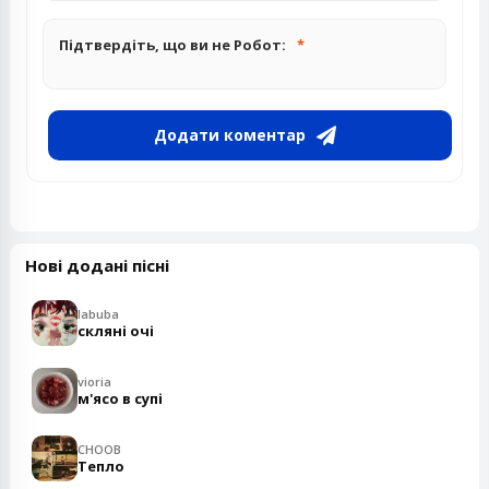
Підтвердіть, що ви не Робот:
Додати коментар
Нові додані пісні
labuba
скляні очі
vioria
м'ясо в супі
CHOOB
Тепло