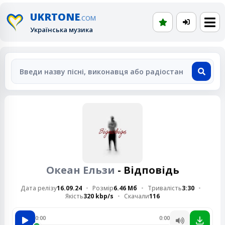
UKRTONE
.COM
Українська музика
Океан Ельзи
- Відповідь
Дата релізу
16.09.24
Розмір
6.46 Мб
Тривалість
3:30
Якість
320 kbp/s
Скачали
116
0:00
0:00