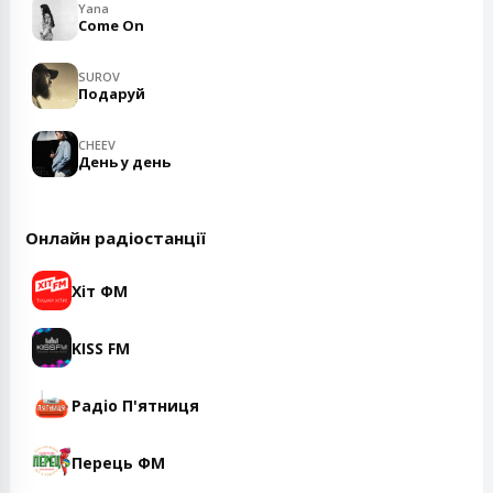
Yana
Come On
SUROV
Подаруй
CHEEV
День у день
Онлайн радіостанції
Хіт ФМ
KISS FM
Радіо П'ятниця
Перець ФМ