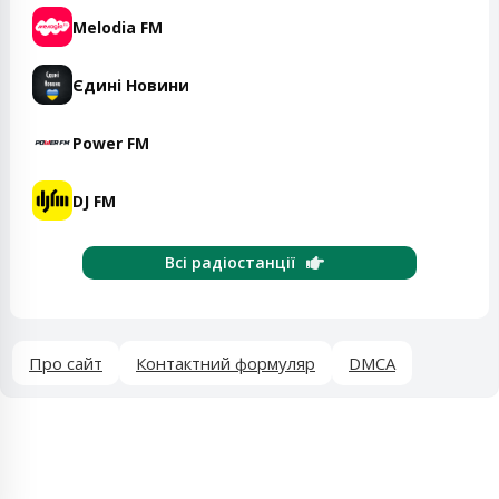
Melodia FM
Єдині Новини
Power FM
DJ FM
Всі радіостанції
Про сайт
Контактний формуляр
DMCA