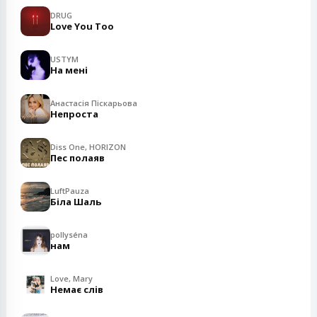
DRUG
Love You Too
USTYM
На мені
Анастасія Піскарьова
Непроста
Diss One, HORIZON
Пес полаяв
LuftPauza
Біла Шаль
pollyséna
нам
Love, Mary
Немає слів