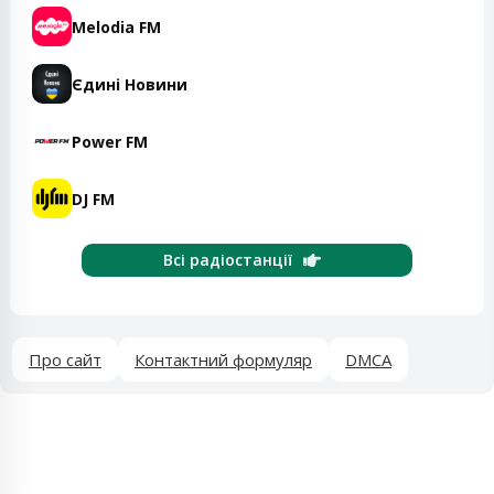
Melodia FM
Єдині Новини
Power FM
DJ FM
Всі радіостанції
Про сайт
Контактний формуляр
DMCA