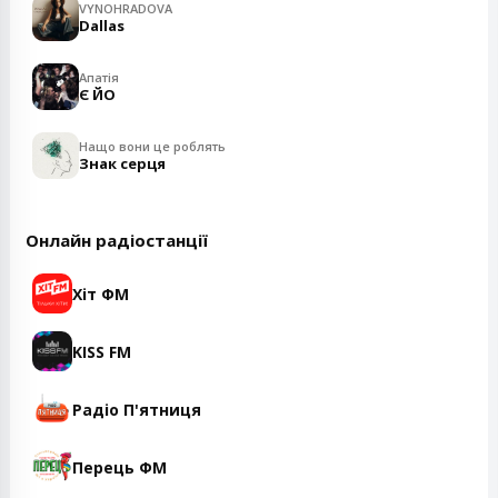
VYNOHRADOVA
Dallas
Апатія
Є ЙО
Нащо вони це роблять
Знак серця
Онлайн радіостанції
Хіт ФМ
KISS FM
Радіо П'ятниця
Перець ФМ