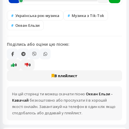
Українська рок-музика
Музика з Tik-Tok
Океан Ельзи
Поділись або оціни цю пісню:
0
0
В плейлист
На цій сторінці ти можеш скачати пісню
Океан Ельзи -
Кавачай
безкоштовно або прослухати її в хорошій
якості онлайн. Завантажуй на телефон в один клік якщо
сподобалось або додавай у плейлист.