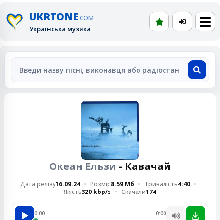
UKRTONE
.COM
Українська музика
Океан Ельзи
- Кавачай
Дата релізу
16.09.24
Розмір
8.59 Мб
Тривалість
4:40
Якість
320 kbp/s
Скачали
174
0:00
0:00