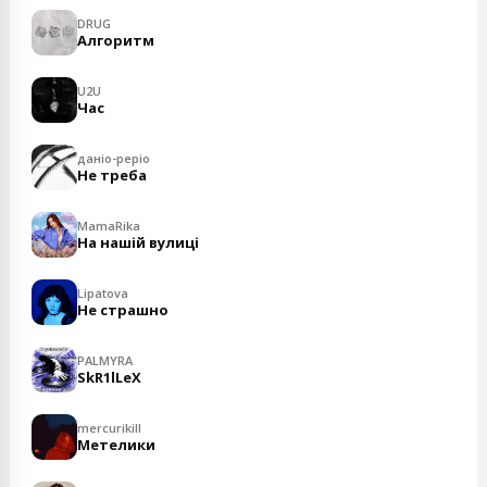
DRUG
Алгоритм
U2U
Час
даніо-реріо
Не треба
MamaRika
На нашій вулиці
Lipatova
Не страшно
PALMYRA
SkR1lLeX
mercurikill
Метелики