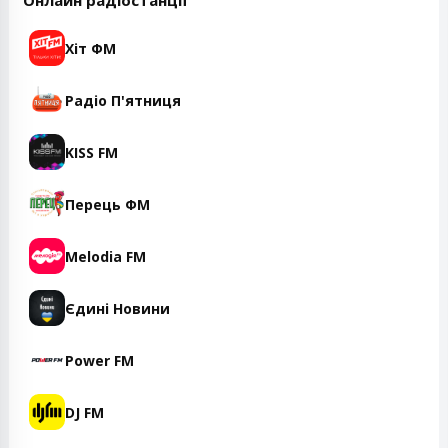
Онлайн радіостанції
Хіт ФМ
Радіо П'ятниця
KISS FM
Перець ФМ
Melodia FM
Єдині Новини
Power FM
DJ FM