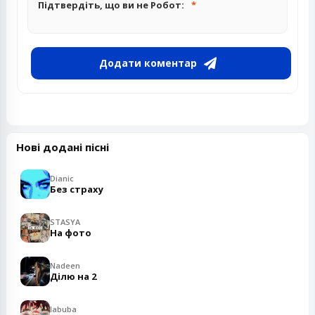
Підтвердіть, що ви не Робот:
Додати коментар
Нові додані пісні
Dianic
Без страху
STASYA
На фото
Nadeen
Ділю на 2
labuba