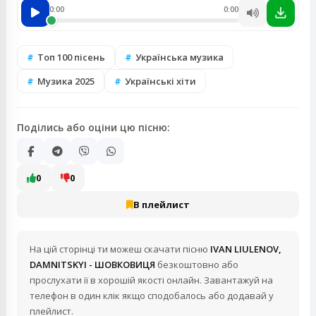
0:00
0:00
Топ 100 пісень
Українська музика
Музика 2025
Українські хіти
Поділись або оціни цю пісню:
0
0
В плейлист
На цій сторінці ти можеш скачати пісню
IVAN LIULENOV,
DAMNITSKYI - ШОВКОВИЦЯ
безкоштовно або
прослухати її в хорошій якості онлайн. Завантажуй на
телефон в один клік якщо сподобалось або додавай у
плейлист.