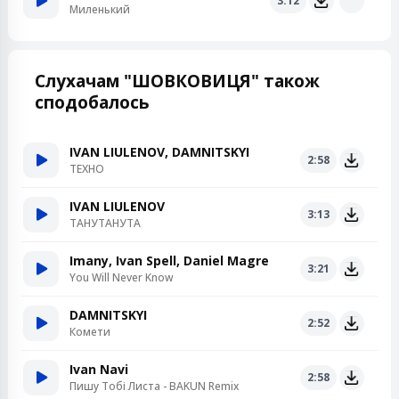
3:12
Миленький
Слухачам "ШОВКОВИЦЯ" також
сподобалось
IVAN LIULENOV, DAMNITSKYI
2:58
ТЕХНО
IVAN LIULENOV
3:13
ТАНУТАНУТА
Imany, Ivan Spell, Daniel Magre
3:21
You Will Never Know
DAMNITSKYI
2:52
Комети
Ivan Navi
2:58
Пишу Тобі Листа - BAKUN Remix