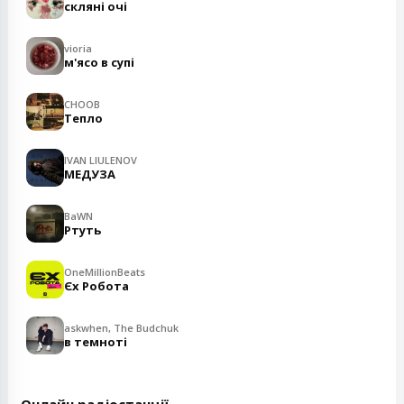
скляні очі
vioria
м'ясо в супі
CHOOB
Тепло
IVAN LIULENOV
МЕДУЗА
BaWN
Ртуть
OneMillionBeats
Єх Робота
askwhen, The Budchuk
в темноті