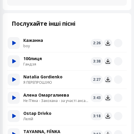
Послухайте інші пісні
Кажанна
2:26
boy
100лиця
3:38
Гандзя
Natalia Gordienko
2:27
Я ПЕРЕПРОШУЮ
Алена Омаргалиева
3:43
Не Пʼяна - Закохана - за участі ансамблю «Кралиця»
Ostap Drivko
3:18
Лелій
TAYANNA, FIЇNKA