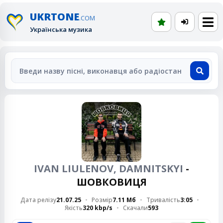
UKRTONE
.COM
Українська музика
IVAN LIULENOV, DAMNITSKYI
-
ШОВКОВИЦЯ
Дата релізу
21.07.25
Розмір
7.11 Мб
Тривалість
3:05
Якість
320 kbp/s
Скачали
593