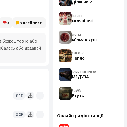
Ділю на 2
labuba
скляні очі
0
В плейлист
vioria
м'ясо в супі
х
безкоштовно або
добалось або додавай
CHOOB
Тепло
IVAN LIULENOV
МЕДУЗА
BaWN
Ртуть
3:18
2:29
Онлайн радіостанції