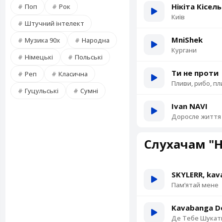
Нікіта Кісел
Поп
Рок
Київ
Штучний інтелект
MniShek
Музика 90х
Народна
Кургани
Німецькі
Польські
Ти не проти
Реп
Класична
Пливи, рибо, п
Гуцульські
Сумні
Ivan NAVI
Доросле життя
Слухачам "Н
SKYLERR, kav
Памʼятай мене
Kavabanga De
Де Тебе Шукат