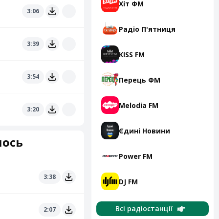
Хіт ФМ
3:06
Радіо П'ятниця
3:39
KISS FM
3:54
Перець ФМ
Melodia FM
3:20
Єдині Новини
лось
Power FM
3:38
DJ FM
Всі радіостанції
2:07