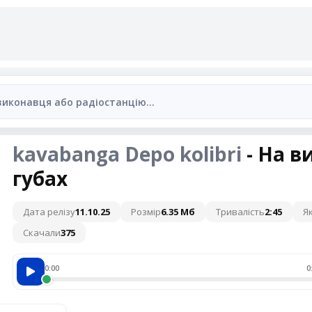
kavabanga Depo kolibri
- На 
губах
Дата релізу
11.10.25
Розмір
6.35 Мб
Тривалість
2:45
Як
Скачали
375
0:00
0