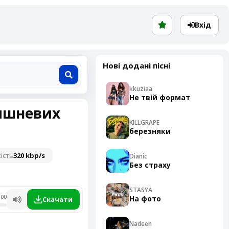
Вхід
Нові додані пісні
kkuziaa
Не твій формат
вишневих
KILLGRAPE
березняки
ість
320 kbp/s
Dianic
Без страху
STASYA
:00
На фото
Скачати
Nadeen