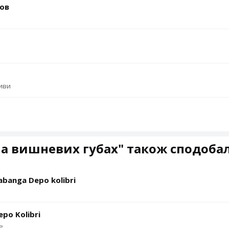
ьов
ливи
а вишневих губах" також сподоба
abanga Depo kolibri
po Kolibri
ь