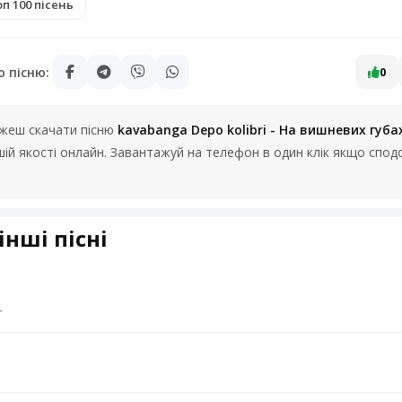
п 100 пісень
ю пісню:
0
можеш скачати пісню
kavabanga Depo kolibri - На вишневих губа
ошій якості онлайн. Завантажуй на телефон в один клік якщо спо
інші пісні
г