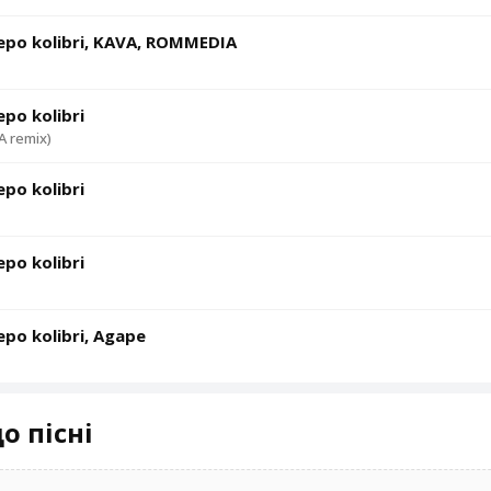
po kolibri, KAVA, ROMMEDIA
po kolibri
 remix)
po kolibri
po kolibri
po kolibri, Agape
о пісні