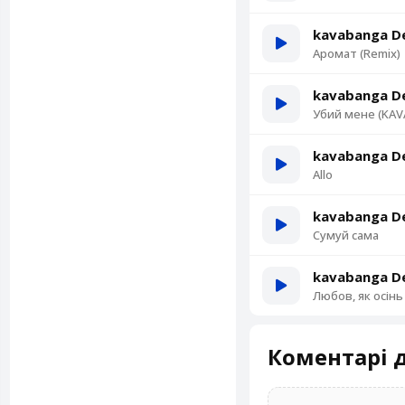
kavabanga De
Аромат (Remix)
kavabanga De
Убий мене (KAVA
kavabanga De
Allo
kavabanga De
Сумуй сама
kavabanga De
Любов, як осінь
Коментарі д