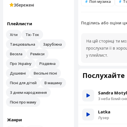
Поп музика
То
Збережені
Поділись або оціни ц
Плейлисти
Хіти
Тік-Ток
На цій сторінці ти 
Танцювальна
Зарубіжна
прослухати її в хор
Весела
Ремікси
у плейлист.
Про Україну
Різдвяна
Душевні
Весільні пісні
Послухайте 
Пісні для дітей
В машину
З днем народження
Sandra Motyl
З неба білий сні
Пісні про маму
Latka
Лузер
Жанри