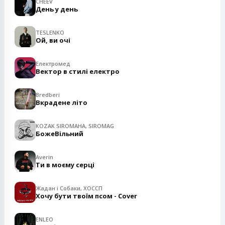
CHEEV
День у день
TESLENKO
Ой, ви очі
Електромед
Вектор в стилі електро
Bredberi
Вкрадене літо
KOZAK SIROMAHA, SIROMAG
БожеВільний
Averin
Ти в моєму серці
Жадан і Собаки, ХОССП
Хочу бути твоїм псом - Cover
ENLEO