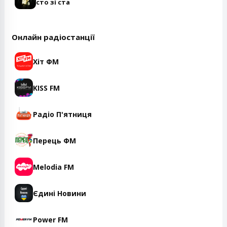
сто зі ста
Онлайн радіостанції
Хіт ФМ
KISS FM
Радіо П'ятниця
Перець ФМ
Melodia FM
Єдині Новини
Power FM