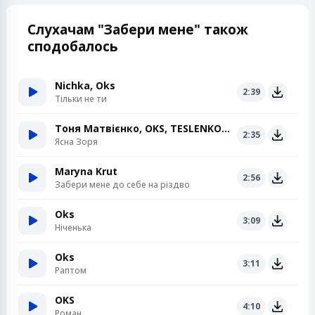
Слухачам "Забери мене" також
сподобалось
Nichka, Oks
2:39
Тільки не ти
Тоня Матвієнко, OKS, TESLENKO, Анастасія Димид
2:35
Ясна Зоря
Maryna Krut
2:56
Забери мене до себе на різдво
Oks
3:09
Ніченька
Oks
3:11
Раптом
OKS
4:10
Роман