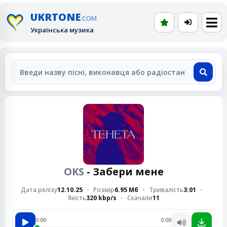
UKRTONE
.COM
Українська музика
OKS
- Забери мене
Дата релізу
12.10.25
Розмір
6.95 Мб
Тривалість
3:01
Якість
320 kbp/s
Скачали
11
0:00
0:00