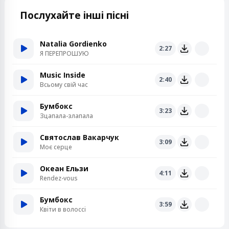
Послухайте інші пісні
Natalia Gordienko
2:27
Я ПЕРЕПРОШУЮ
Music Inside
2:40
Всьому свій час
Бумбокс
3:23
Зцапала-злапала
Святослав Вакарчук
3:09
Моє серце
Океан Ельзи
4:11
Rendez-vous
Бумбокс
3:59
Квiти в волоссi