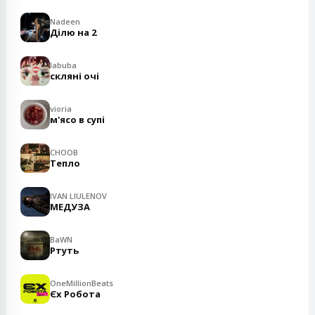
Nadeen
Ділю на 2
labuba
скляні очі
vioria
м'ясо в супі
CHOOB
Тепло
IVAN LIULENOV
МЕДУЗА
BaWN
Ртуть
OneMillionBeats
Єх Робота