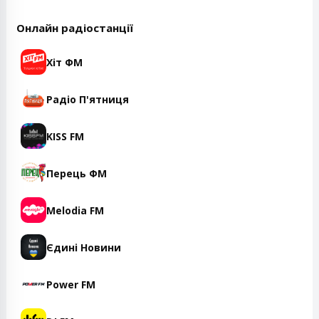
Онлайн радіостанції
Хіт ФМ
Радіо П'ятниця
KISS FM
Перець ФМ
Melodia FM
Єдині Новини
Power FM