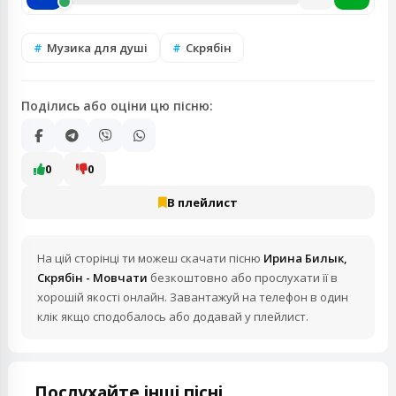
Музика для душі
Скрябін
Поділись або оціни цю пісню:
0
0
В плейлист
На цій сторінці ти можеш скачати пісню
Ирина Билык,
Скрябін - Мовчати
безкоштовно або прослухати її в
хорошій якості онлайн. Завантажуй на телефон в один
клік якщо сподобалось або додавай у плейлист.
Послухайте інші пісні