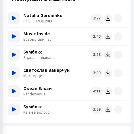
Natalia Gordienko
2:27
Я ПЕРЕПРОШУЮ
Music Inside
2:40
Всьому свій час
Бумбокс
3:23
Зцапала-злапала
Святослав Вакарчук
3:09
Моє серце
Океан Ельзи
4:11
Rendez-vous
Бумбокс
3:59
Квiти в волоссi