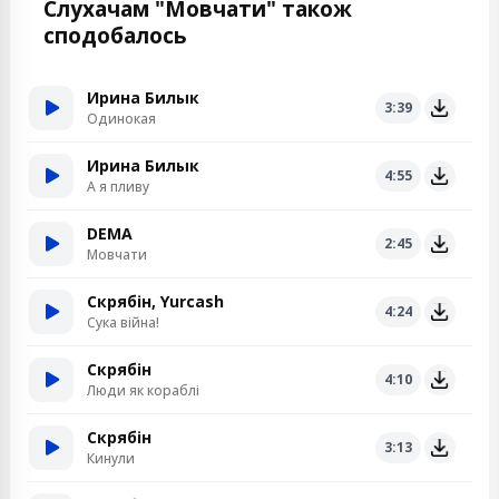
Слухачам "Мовчати" також
сподобалось
Ирина Билык
3:39
Одинокая
Ирина Билык
4:55
А я пливу
DEMA
2:45
Мовчати
Скрябін, Yurcash
4:24
Сука війна!
Скрябін
4:10
Люди як кораблі
Скрябін
3:13
Кинули