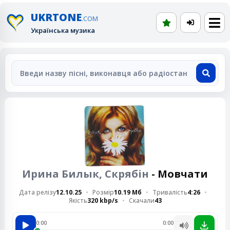
UKRTONE
.COM
Українська музика
Ирина Билык, Скрябін
- Мовчати
Дата релізу
12.10.25
Розмір
10.19 Мб
Тривалість
4:26
Якість
320 kbp/s
Скачали
43
0:00
0:00