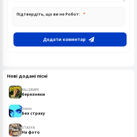
Підтвердіть, що ви не Робот:
Додати коментар
Нові додані пісні
KILLGRAPE
березняки
Dianic
Без страху
STASYA
На фото