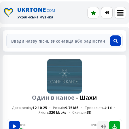
UKRTONE
.COM
Українська музика
Один в каное
- Шахи
Дата релізу
12.10.25
Розмір
9.75 Мб
Тривалість
4:14
Якість
320 kbp/s
Скачали
38
0:00
0:00