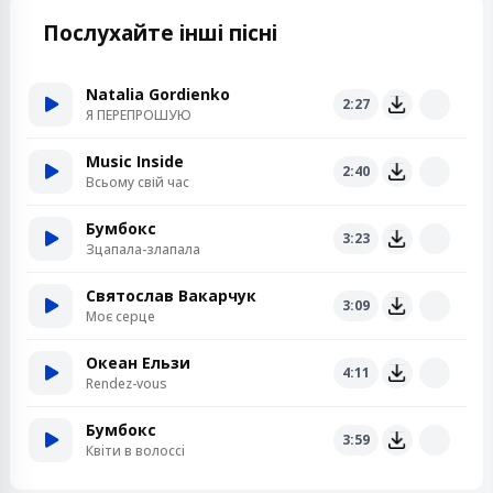
Послухайте інші пісні
Natalia Gordienko
2:27
Я ПЕРЕПРОШУЮ
Music Inside
2:40
Всьому свій час
Бумбокс
3:23
Зцапала-злапала
Святослав Вакарчук
3:09
Моє серце
Океан Ельзи
4:11
Rendez-vous
Бумбокс
3:59
Квiти в волоссi