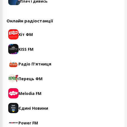
Плач і дивись
Онлайн радіостанції
Хіт ФМ
KISS FM
Радіо П'ятниця
Перець ФМ
Melodia FM
Єдині Новини
Power FM