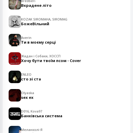
Bredberi
Вкрадене літо
KOZAK SIROMAHA, SIROMAG
БожеВільний
Averin
Ти в моєму серці
Жадан і Собаки, ХОССП
Хочу бути твоїм псом - Cover
ENLEO
сто зі ста
Olyaska
sex ex
D016, Kova97
Банківська система
Меланхолі-Я