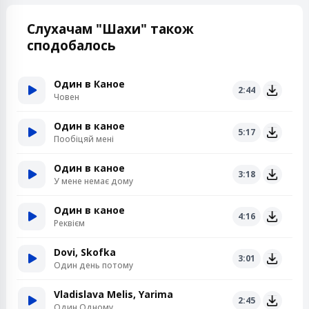
Слухачам "Шахи" також
сподобалось
Один в Каное
2:44
Човен
Один в каное
5:17
Пообіцяй мені
Один в каное
3:18
У мене немає дому
Один в каное
4:16
Реквієм
Dovi, Skofka
3:01
Один день потому
Vladislava Melis, Yarima
2:45
Один Одному