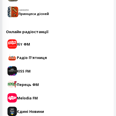
санкен
Принцеса дісней
Онлайн радіостанції
Хіт ФМ
Радіо П'ятниця
KISS FM
Перець ФМ
Melodia FM
Єдині Новини