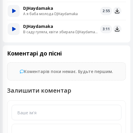
DJHaydamaka
2:55
А я баба молода DJHaydamaka
DJHaydamaka
3:11
В саду гуляла, квіти збирала DJHaydamaka
Коментарі до пісні
Коментарів поки немає. Будьте першим.
Залишити коментар