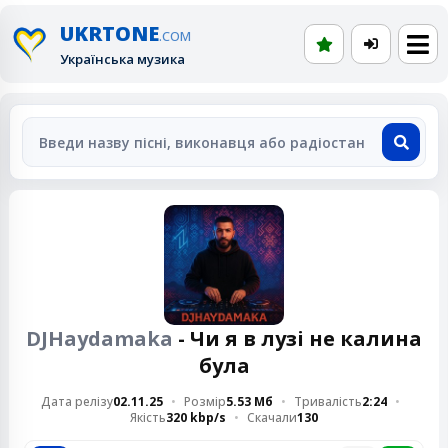
UKRTONE
.COM
Українська музика
DJHaydamaka
- Чи я в лузі не калина
була
Дата релізу
02.11.25
Розмір
5.53 Мб
Тривалість
2:24
Якість
320 kbp/s
Скачали
130