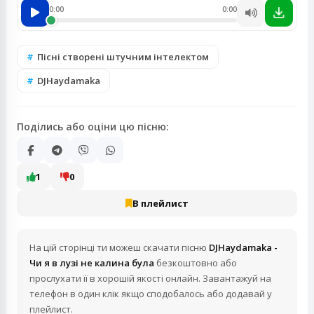
0:00
0:00
Пісні створені штучним інтелектом
DJHaydamaka
Поділись або оціни цю пісню:
1
0
В плейлист
На цій сторінці ти можеш скачати пісню
DJHaydamaka -
Чи я в лузі не калина була
безкоштовно або
прослухати її в хорошій якості онлайн. Завантажуй на
телефон в один клік якщо сподобалось або додавай у
плейлист.