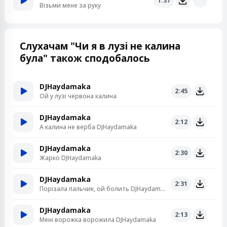
1:37
Візьми мене за руку
Слухачам "Чи я в лузі не калина
була" також сподобалось
DJHaydamaka
2:45
Ой у лузі червона калина
DJHaydamaka
2:12
А калина не верба DJHaydamaka
DJHaydamaka
2:30
Жарко DJHaydamaka
DJHaydamaka
2:31
Порізала пальчик, ой болить DJHaydamaka
DJHaydamaka
2:13
Мені ворожка ворожила DJHaydamaka