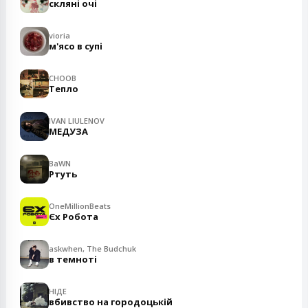
скляні очі
vioria
м'ясо в супі
CHOOB
Тепло
IVAN LIULENOV
МЕДУЗА
BaWN
Ртуть
OneMillionBeats
Єх Робота
askwhen, The Budchuk
в темноті
НІДЕ
вбивство на городоцькій