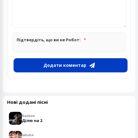
Підтвердіть, що ви не Робот:
Додати коментар
Нові додані пісні
Nadeen
Ділю на 2
labuba