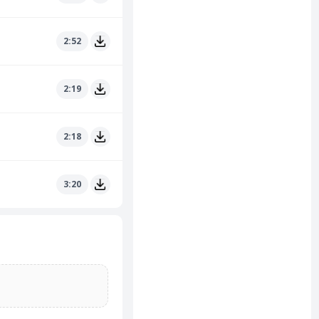
2:52
2:19
2:18
3:20