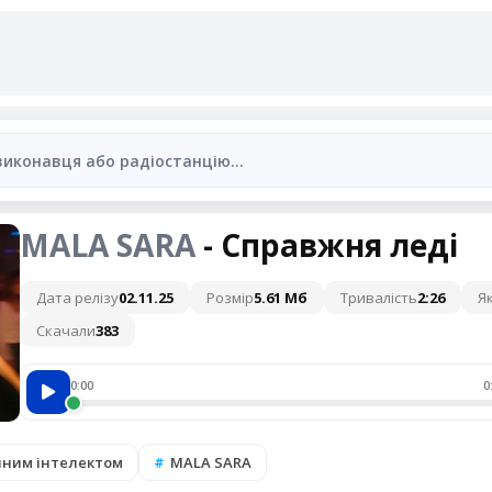
MALA SARA
- Справжня леді
Дата релізу
02.11.25
Розмір
5.61 Мб
Тривалість
2:26
Як
Скачали
383
0:00
0
учним інтелектом
MALA SARA