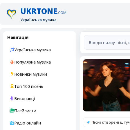
UKRTONE
.COM
Українська музика
Навігація
Українська музика
Популярна музика
Новинки музики
Топ 100 пісень
Виконавці
Плейлисти
Пісні створені шт
Радіо онлайн