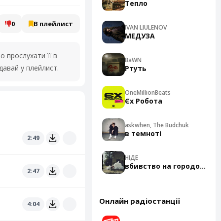
Тепло
0
В плейлист
IVAN LIULENOV
МЕДУЗА
 прослухати її в
BaWN
давай у плейлист.
Ртуть
OneMillionBeats
Єх Робота
askwhen, The Budchuk
в темноті
2:49
НІДЕ
вбивство на городоцькій
2:47
Онлайн радіостанції
4:04