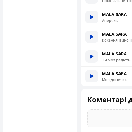
Покохала не то
MALA SARA
Апероль
MALA SARA
Кохання, вино і 
MALA SARA
Ти моя радість,
MALA SARA
Моя донечка
Коментарі д