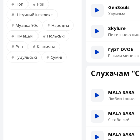
Поп
Рок
GenSouls
Харизма
Штучний інтелект
Музика 90х
Народна
Skylure
Пити з нею вин
Німецькі
Польські
Реп
Класична
гурт DvOE
Візьми мене за
Гуцульські
Сумні
Слухачам "С
MALA SARA
Любов і вино!
MALA SARA
Я тебе лю!
MALA SARA