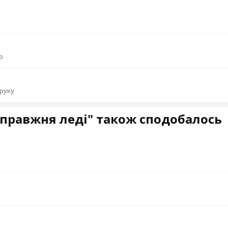
о
 руку
правжня леді" також сподобалось