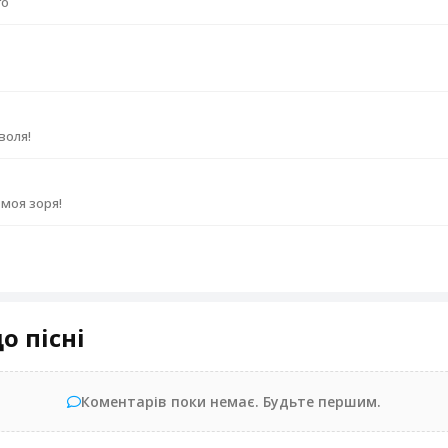
го
воля!
 моя зоря!
о пісні
Коментарів поки немає. Будьте першим.