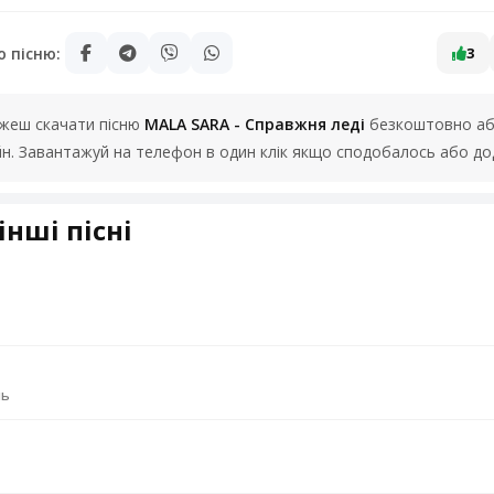
ю пісню:
3
можеш скачати пісню
MALA SARA - Справжня леді
безкоштовно або
йн. Завантажуй на телефон в один клік якщо сподобалось або до
інші пісні
ль