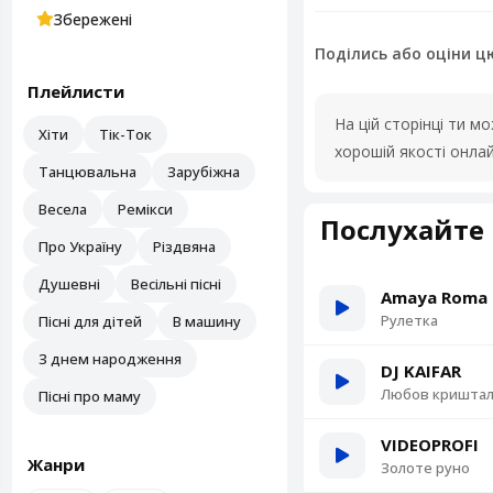
Збережені
Поділись або оціни ц
Плейлисти
На цій сторінці ти 
Хіти
Тік-Ток
хорошій якості онла
Танцювальна
Зарубіжна
Весела
Ремікси
Послухайте 
Про Україну
Різдвяна
Душевні
Весільні пісні
Amaya Roma
Рулетка
Пісні для дітей
В машину
З днем народження
DJ KAIFAR
Любов кришта
Пісні про маму
VIDEOPROFI
Жанри
Золоте руно