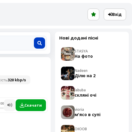
Вхід
Нові додані пісні
STASYA
На фото
Nadeen
Ділю на 2
ість
320 kbp/s
labuba
скляні очі
:00
Скачати
vioria
м'ясо в супі
CHOOB