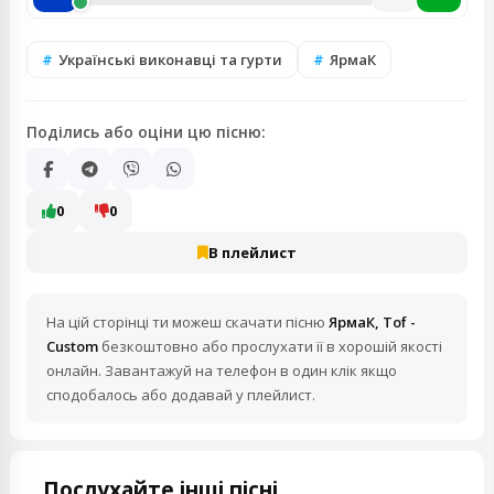
Українські виконавці та гурти
ЯрмаК
Поділись або оціни цю пісню:
0
0
В плейлист
На цій сторінці ти можеш скачати пісню
ЯрмаК, Tof -
Custom
безкоштовно або прослухати її в хорошій якості
онлайн. Завантажуй на телефон в один клік якщо
сподобалось або додавай у плейлист.
Послухайте інші пісні