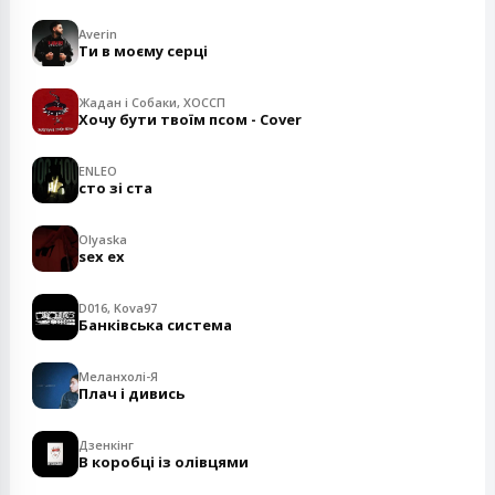
Averin
Ти в моєму серці
Жадан і Собаки, ХОССП
Хочу бути твоїм псом - Cover
ENLEO
сто зі ста
Olyaska
sex ex
D016, Kova97
Банківська система
Меланхолі-Я
Плач і дивись
Дзенкінг
В коробці із олівцями