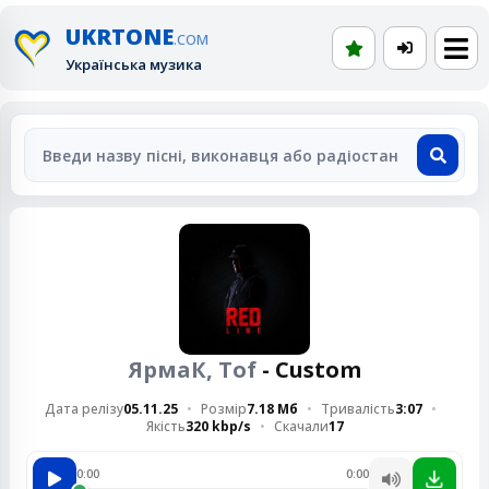
UKRTONE
.COM
Українська музика
ЯрмаК, Tof
- Custom
Дата релізу
05.11.25
Розмір
7.18 Мб
Тривалість
3:07
Якість
320 kbp/s
Скачали
17
0:00
0:00