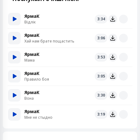
ЯрмаК
3:34
Відлік
ЯрмаК
3:06
Хай нам брате пощастить
ЯрмаК
3:53
Мама
ЯрмаК
3:05
Правило боя
ЯрмаК
3:30
Вона
ЯрмаК
3:19
Мне не стыдно