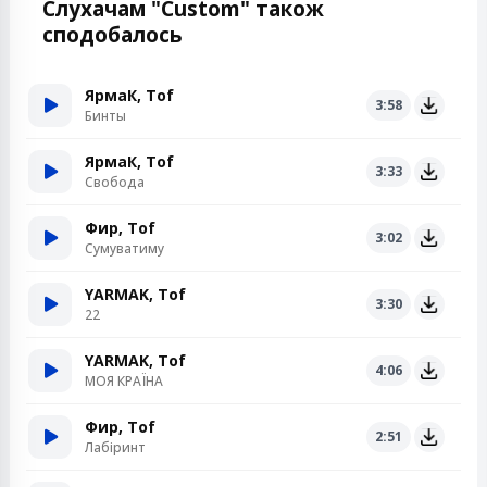
Слухачам "Custom" також
сподобалось
ЯрмаК, Tof
3:58
Бинты
ЯрмаК, Tof
3:33
Свобода
Фир, Tof
3:02
Сумуватиму
YARMAK, Tof
3:30
22
YARMAK, Tof
4:06
МОЯ КРАЇНА
Фир, Tof
2:51
Лабіринт