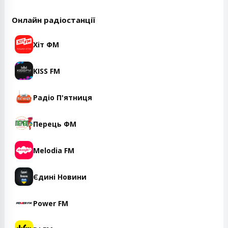
Онлайн радіостанції
Хіт ФМ
KISS FM
Радіо П'ятниця
Перець ФМ
Melodia FM
Єдині Новини
Power FM