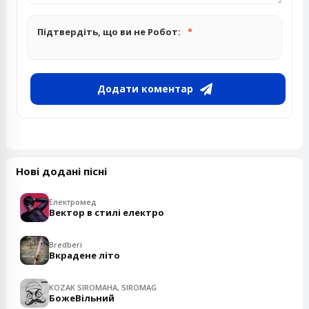
Підтвердіть, що ви не Робот:
Додати коментар
Нові додані пісні
Електромед
Вектор в стилі електро
Bredberi
Вкрадене літо
KOZAK SIROMAHA, SIROMAG
БожеВільний