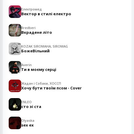
Електромед
Вектор в стилі електро
Bredberi
Вкрадене літо
KOZAK SIROMAHA, SIROMAG
БожеВільний
Averin
Ти в моєму серці
Жадан і Собаки, ХОССП
Хочу бути твоїм псом - Cover
ENLEO
сто зі ста
Olyaska
sex ex