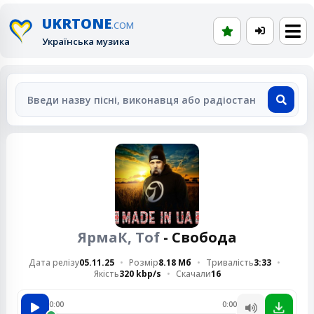
UKRTONE
.COM
Українська музика
ЯрмаК, Tof
- Свобода
Дата релізу
05.11.25
Розмір
8.18 Мб
Тривалість
3:33
Якість
320 kbp/s
Скачали
16
0:00
0:00