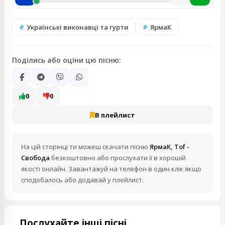
Українські виконавці та гурти
ЯрмаК
Поділись або оціни цю пісню:
0
0
В плейлист
На цій сторінці ти можеш скачати пісню
ЯрмаК, Tof -
Свобода
безкоштовно або прослухати її в хорошій
якості онлайн. Завантажуй на телефон в один клік якщо
сподобалось або додавай у плейлист.
Послухайте інші пісні