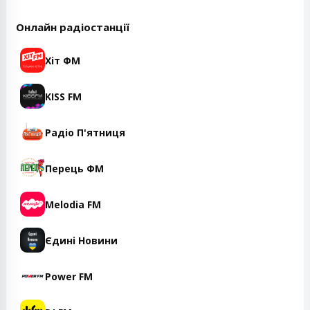
Онлайн радіостанції
Хіт ФМ
KISS FM
Радіо П'ятниця
Перець ФМ
Melodia FM
Єдині Новини
Power FM