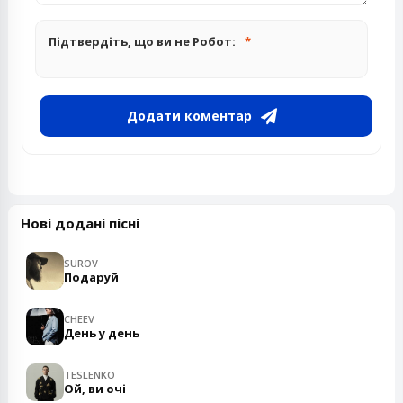
Підтвердіть, що ви не Робот:
Додати коментар
Нові додані пісні
SUROV
Подаруй
CHEEV
День у день
TESLENKO
Ой, ви очі