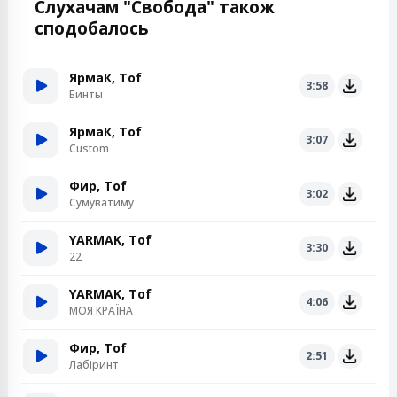
Слухачам "Свобода" також
сподобалось
ЯрмаК, Tof
3:58
Бинты
ЯрмаК, Tof
3:07
Custom
Фир, Tof
3:02
Сумуватиму
YARMAK, Tof
3:30
22
YARMAK, Tof
4:06
МОЯ КРАЇНА
Фир, Tof
2:51
Лабіринт