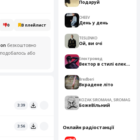
Подаруй
CHEEV
День у день
0
В плейлист
TESLENKO
Ой, ви очі
ion
безкоштовно
 сподобалось або
Електромед
Вектор в стилі електро
Bredberi
Вкрадене літо
KOZAK SIROMAHA, SIROMAG
БожеВільний
3:39
3:56
Онлайн радіостанції