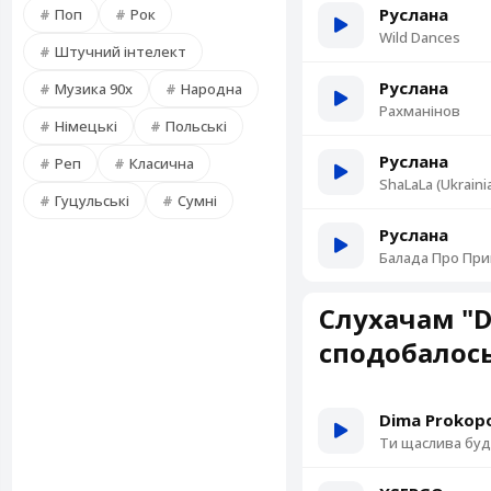
Руслана
Поп
Рок
Wild Dances
Штучний інтелект
Руслана
Музика 90х
Народна
Рахманінов
Німецькі
Польські
Руслана
Реп
Класична
ShaLaLa (Ukraini
Гуцульські
Сумні
Руслана
Балада Про Пр
Слухачам "Da
сподобалос
Dima Prokopo
Ти щаслива буд