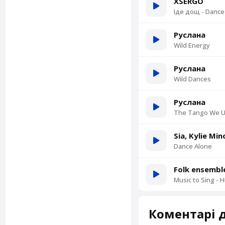
XSERGO
Іде дощ - Dance
Руслана
Wild Energy
Руслана
Wild Dances
Руслана
The Tango We U
Sia, Kylie Mi
Dance Alone
Folk ensembl
Music to Sing - 
Коментарі д