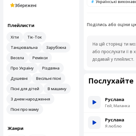
Українські виконавц
Збережені
Поділись або оціни ц
Плейлисти
Хіти
Тік-Ток
На цій сторінці ти 
Танцювальна
Зарубіжна
або прослухати її в
Весела
Ремікси
додавай у плейлист.
Про Україну
Різдвяна
Душевні
Весільні пісні
Послухайте 
Пісні для дітей
В машину
З днем народження
Руслана
Гей, Маланка
Пісні про маму
Руслана
Я люблю
Жанри