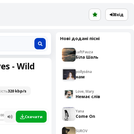
Вхід
Нові додані пісні
LuftPauza
Біла Шаль
es - Wild
pollyséna
нам
ість
320 kbp/s
Love, Mary
Немає слів
Yana
:00
Come On
Скачати
SUROV