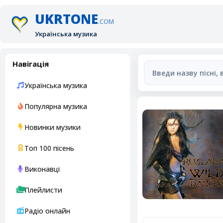
UKRTONE
.COM
Українська музика
Навігація
Українська музика
Популярна музика
Новинки музики
Топ 100 пісень
Виконавці
Плейлисти
Радіо онлайн