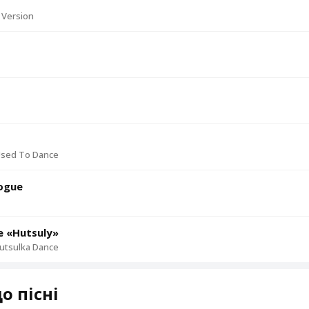
 Version
sed To Dance
nogue
e «Hutsuly»
Hutsulka Dance
о пісні