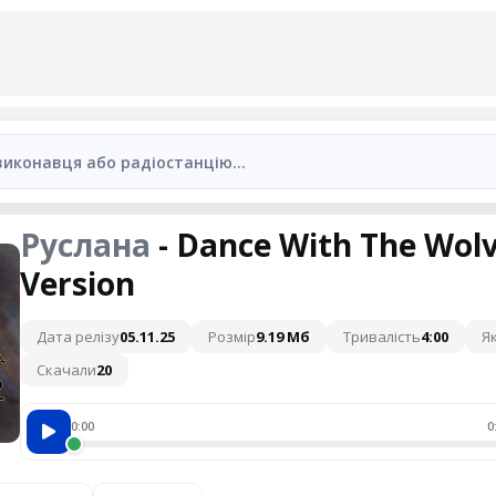
Руслана
- Dance With The Wolv
Version
Дата релізу
05.11.25
Розмір
9.19 Мб
Тривалість
4:00
Як
Скачали
20
0:00
0