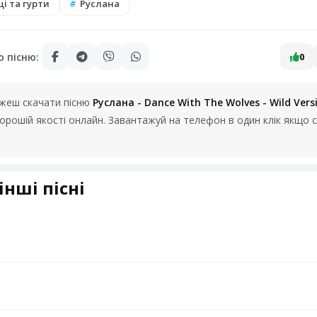
і та гурти
Руслана
ю пісню:
0
можеш скачати пісню
Руслана - Dance With The Wolves - Wild Vers
 хорошій якості онлайн. Завантажуй на телефон в один клік якщо
інші пісні