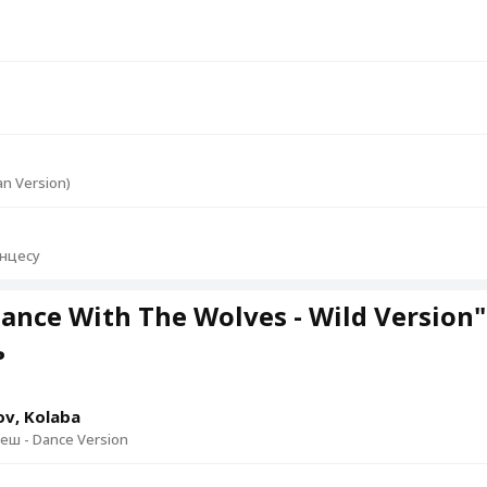
an Version)
инцесу
nce With The Wolves - Wild Version
ь
v, Kolaba
еш - Dance Version