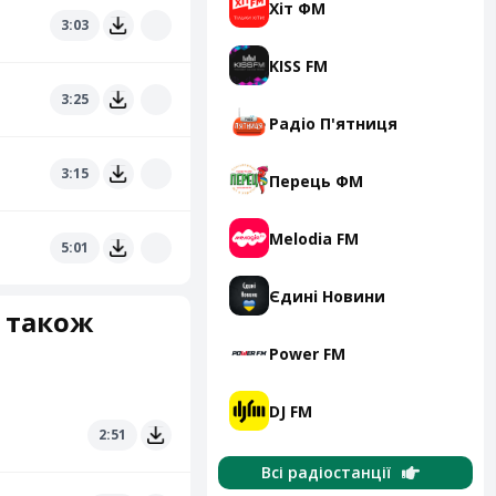
Хіт ФМ
3:03
KISS FM
3:25
Радіо П'ятниця
3:15
Перець ФМ
Melodia FM
5:01
Єдині Новини
" також
Power FM
DJ FM
2:51
Всі радіостанції