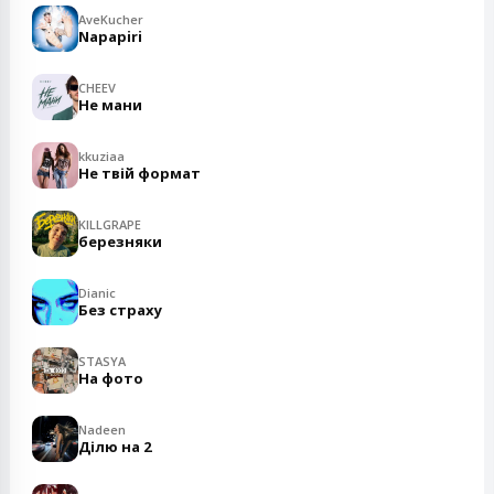
AveKucher
Napapiri
CHEEV
Не мани
kkuziaa
Не твій формат
KILLGRAPE
березняки
Dianic
Без страху
STASYA
На фото
Nadeen
Ділю на 2