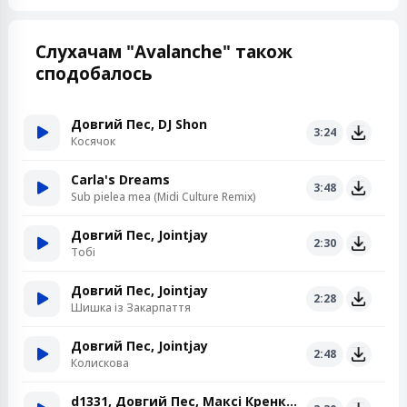
Слухачам "Avalanche" також
сподобалось
Довгий Пес, DJ Shon
3:24
Косячок
Carla's Dreams
3:48
Sub pielea mea (Midi Culture Remix)
Довгий Пес, Jointjay
2:30
Тобі
Довгий Пес, Jointjay
2:28
Шишка із Закарпаття
Довгий Пес, Jointjay
2:48
Колискова
d1331, Довгий Пес, Максі Кренк Звук, GIANTKEY