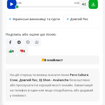
0:00
0:00
Українські виконавці та гурти
Довгий Пес
Поділись або оціни цю пісню:
0
0
В плейлист
На цій сторінці ти можеш скачати пісню
Pero Culture
Crew, Довгий Пес, DJ Shon - Avalanche
безкоштовно
або прослухати її в хорошій якості онлайн. Завантажуй
на телефон в один клік якщо сподобалось або додавай
у плейлист.