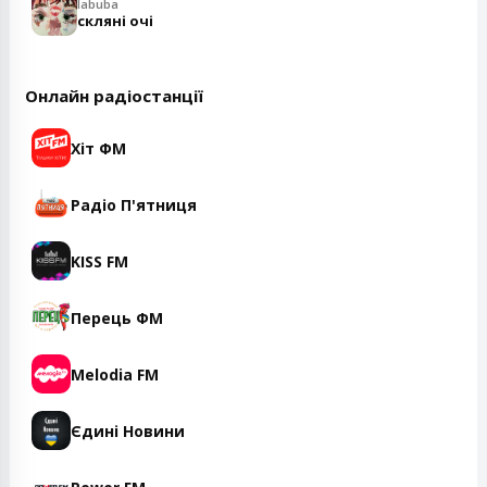
labuba
скляні очі
Онлайн радіостанції
Хіт ФМ
Радіо П'ятниця
KISS FM
Перець ФМ
Melodia FM
Єдині Новини