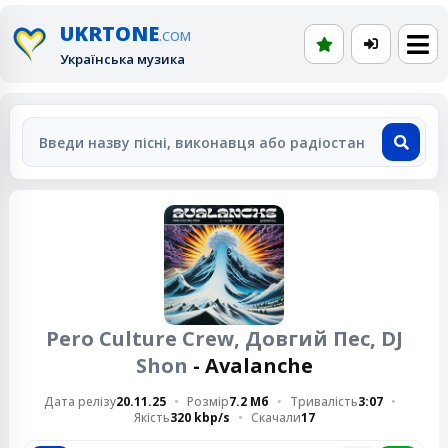
UKRTONE
.COM
Українська музика
Pero Culture Crew, Довгий Пес, DJ
Shon
- Avalanche
Дата релізу
20.11.25
Розмір
7.2 Мб
Тривалість
3:07
Якість
320 kbp/s
Скачали
17