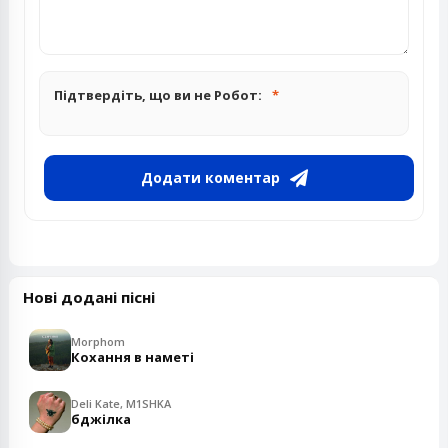
Підтвердіть, що ви не Робот:
Додати коментар
Нові додані пісні
Morphom
Кохання в наметі
Deli Kate, M1SHKA
бджілка