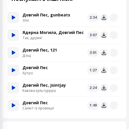
Довгий Пес, gunbeats
2:34
Зло
Ядерна Могила, Довгий Пес
3:07
Так, друже!
Довгий Пес, 121
3:01
Дощ
Довгий Пес
1:27
Аутро
Довгий Пес, Jointjay
2:24
Кавова культуррра
Довгий Пес
1:49
Салют із провінції