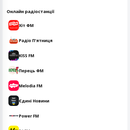
Онлайн радіостанції
Хіт ФМ
Радіо П'ятниця
KISS FM
Перець ФМ
Melodia FM
Єдині Новини
Power FM