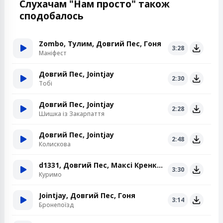
Слухачам "Нам просто" також
сподобалось
Zombo, Тулим, Довгий Пес, Гоня
3:28
Маніфест
Довгий Пес, Jointjay
2:30
Тобі
Довгий Пес, Jointjay
2:28
Шишка із Закарпаття
Довгий Пес, Jointjay
2:48
Колискова
d1331, Довгий Пес, Максі Кренк Звук, GIANTKEY
3:30
Куримо
Jointjay, Довгий Пес, Гоня
3:14
Бронепоїзд