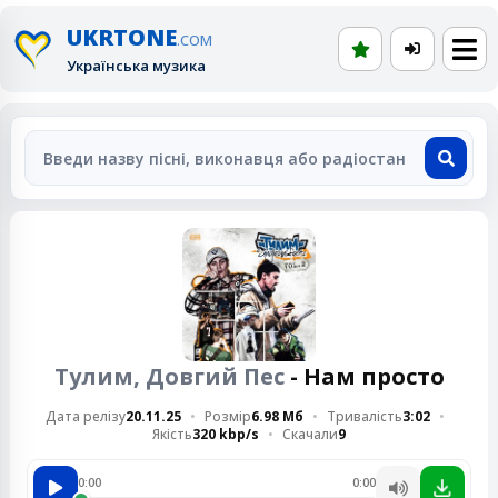
UKRTONE
.COM
Українська музика
Тулим, Довгий Пес
- Нам просто
Дата релізу
20.11.25
Розмір
6.98 Мб
Тривалість
3:02
Якість
320 kbp/s
Скачали
9
0:00
0:00