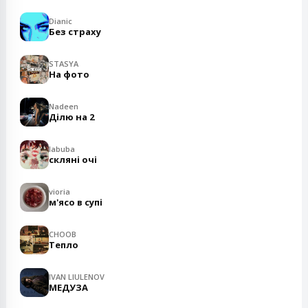
Dianic
Без страху
STASYA
На фото
Nadeen
Ділю на 2
labuba
скляні очі
vioria
м'ясо в супі
CHOOB
Тепло
IVAN LIULENOV
МЕДУЗА