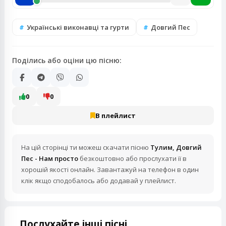
Українські виконавці та гурти
Довгий Пес
Поділись або оціни цю пісню:
0
0
В плейлист
На цій сторінці ти можеш скачати пісню
Тулим, Довгий
Пес - Нам просто
безкоштовно або прослухати її в
хорошій якості онлайн. Завантажуй на телефон в один
клік якщо сподобалось або додавай у плейлист.
Послухайте інші пісні