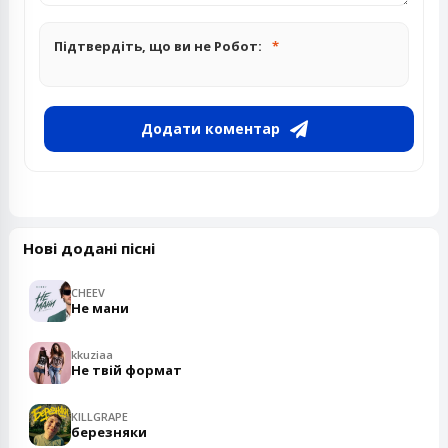
Підтвердіть, що ви не Робот:
Додати коментар
Нові додані пісні
CHEEV
Не мани
kkuziaa
Не твій формат
KILLGRAPE
березняки