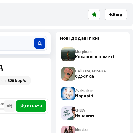
Вхід
Нові додані пісні
Morphom
Кохання в наметі
д
Deli Kate, M1SHKA
бджілка
ість
320 kbp/s
AveKucher
Napapiri
:00
Скачати
CHEEV
Не мани
kkuziaa