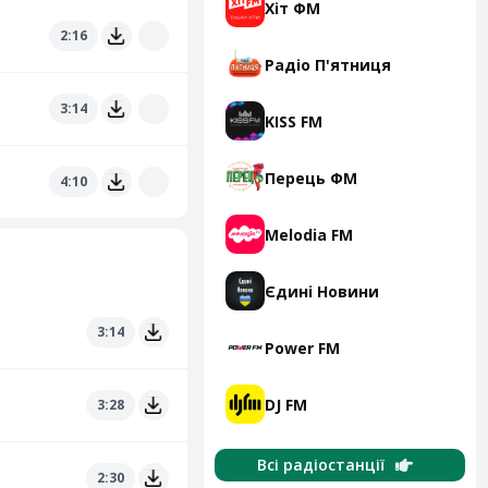
Хіт ФМ
2:16
Радіо П'ятниця
3:14
KISS FM
Перець ФМ
4:10
Melodia FM
Єдині Новини
3:14
Power FM
DJ FM
3:28
Всі радіостанції
2:30