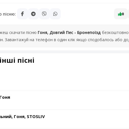
ю пісню:
0
можеш скачати пісню
Гоня, Довгий Пес - Бронепоїзд
безкоштовно а
йн. Завантажуй на телефон в один клік якщо сподобалось або до
інші пісні
 Гоня
ьний, Гоня, STOSLIV