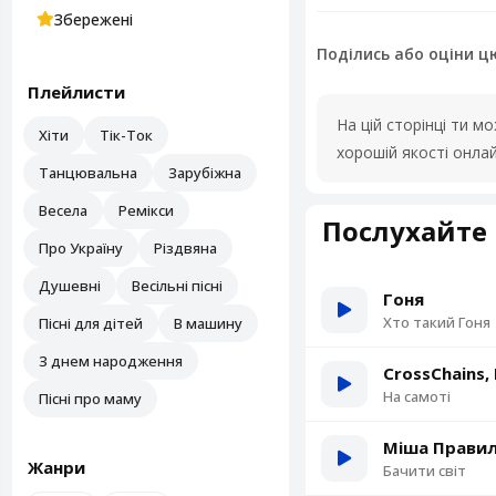
Збережені
Поділись або оціни ц
Плейлисти
На цій сторінці ти 
Хіти
Тік-Ток
хорошій якості онла
Танцювальна
Зарубіжна
Весела
Ремікси
Послухайте 
Про Україну
Різдвяна
Душевні
Весільні пісні
Гоня
Хто такий Гоня
Пісні для дітей
В машину
З днем народження
CrossChains,
На самоті
Пісні про маму
Міша Правил
Жанри
Бачити світ