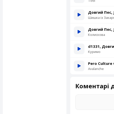
Тобі
Довгий Пес, 
Шишка із Закар
Довгий Пес, 
Колискова
d1331, Довги
Куримо
Pero Culture
Avalanche
Коментарі д