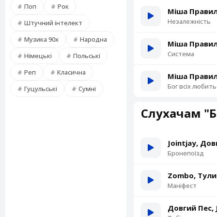
Поп
Рок
Міша Правил
Незалежність
Штучний інтелект
Музика 90х
Народна
Міша Правиль
Система
Німецькі
Польські
Реп
Класична
Міша Правил
Бог всіх любить
Гуцульські
Сумні
Слухачам "Б
Jointjay, Дов
Бронепоїзд
Zombo, Тули
Маніфест
Довгий Пес, 