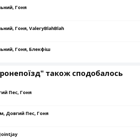
ьний, Гоня
ний, Гоня, ValeryBlahBlah
ьний, Гоня, Блекфіш
ронепоїзд" також сподобалось
гий Пес, Гоня
м, Довгий Пес, Гоня
Jointjay