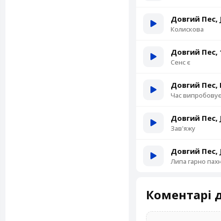
Довгий Пес, 
Колискова
Довгий Пес, 1
Сенс є
Довгий Пес, 
Час випробову
Довгий Пес, 
Зав'яжу
Довгий Пес, 
Липа гарно пах
Коментарі д