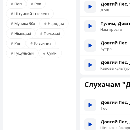
Довгий Пес, 
Поп
Рок
Дощ
Штучний інтелект
Тулим, Довг
Музика 90х
Народна
Нам просто
Німецькі
Польські
Довгий Пес
Реп
Класична
Аутро
Гуцульські
Сумні
Довгий Пес, 
Кавова культу
Слухачам "Д
Довгий Пес, 
Тобі
Довгий Пес, 
Шишка із Закар