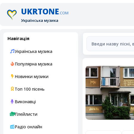
UKRTONE
.COM
Українська музика
Навігація
Українська музика
Популярна музика
Новинки музики
Топ 100 пісень
Виконавці
Плейлисти
Радіо онлайн