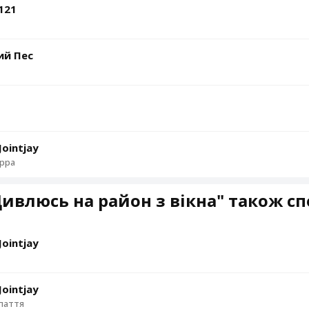
121
ий Пес
Jointjay
ррра
ивлюсь на район з вікна" також с
Jointjay
Jointjay
паття