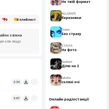
Не твій формат
KILLGRAPE
березняки
0
В плейлист
Dianic
Без страху
район з вікна
ин клік якщо
STASYA
На фото
Nadeen
Ділю на 2
labuba
скляні очі
2:34
3:07
Онлайн радіостанції