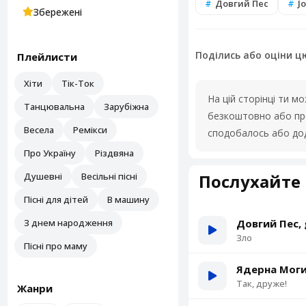
Довгий Пес
Jo
Збережені
Поділись або оціни ц
Плейлисти
Хіти
Тік-Ток
На цій сторінці ти 
Танцювальна
Зарубіжна
безкоштовно або про
Весела
Ремікси
сподобалось або дод
Про Україну
Різдвяна
Душевні
Весільні пісні
Послухайте 
Пісні для дітей
В машину
З днем народження
Довгий Пес,
Зло
Пісні про маму
Ядерна Моги
Так, друже!
Жанри