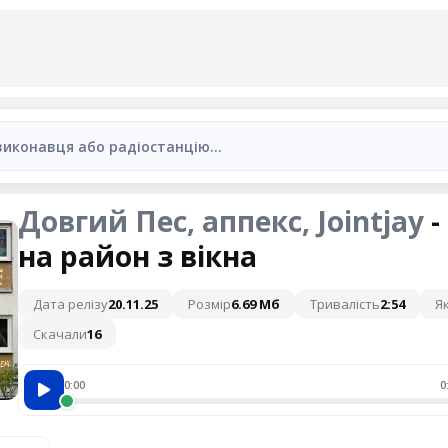
Довгий Пес, аппекс, Jointjay
-
на район з вікна
Дата релізу
20.11.25
Розмір
6.69 Мб
Тривалість
2:54
Як
Скачали
16
0:00
0