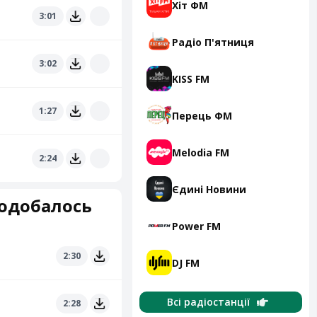
Хіт ФМ
3:01
Радіо П'ятниця
3:02
KISS FM
1:27
Перець ФМ
Melodia FM
2:24
Єдині Новини
подобалось
Power FM
2:30
DJ FM
Всі радіостанції
2:28