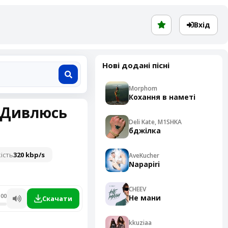
Вхід
Нові додані пісні
Morphom
Кохання в наметі
 Дивлюсь
Deli Kate, M1SHKA
бджілка
ість
320 kbp/s
AveKucher
Napapiri
CHEEV
:00
Не мани
Скачати
kkuziaa