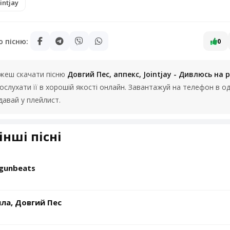
intjay
ю пісню:
0
можеш скачати пісню
Довгий Пес, аппекс, Jointjay - Дивлюсь на 
слухати її в хорошій якості онлайн. Завантажуй на телефон в од
авай у плейлист.
інші пісні
 gunbeats
ла, Довгий Пес