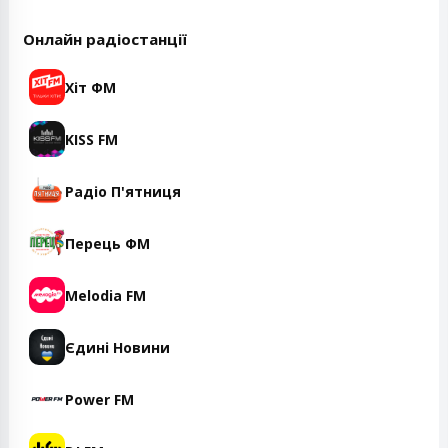
Онлайн радіостанції
Хіт ФМ
KISS FM
Радіо П'ятниця
Перець ФМ
Melodia FM
Єдині Новини
Power FM