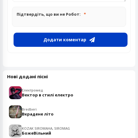
Підтвердіть, що ви не Робот:
Додати коментар
Нові додані пісні
Електромед
Вектор в стилі електро
Bredberi
Вкрадене літо
KOZAK SIROMAHA, SIROMAG
БожеВільний