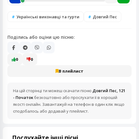
Українські виконавці та гурти
Довгий Пес
Поділись або оціни цю пісню:
0
0
В плейлист
На цій сторінці ти можеш скачати пісню
Довгий Пес, 121
- Початок
безкоштовно або прослухати її в хорошій
якості онлайн. Завантажуй на телефон в один клік якщо
сподобалось або додавай у плейлист.
Послухайте інші пісні