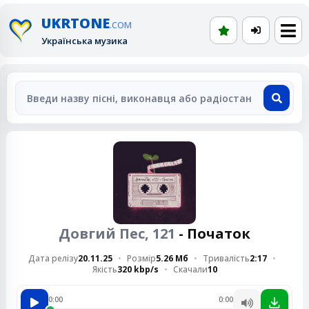
UKRTONE
.COM
Українська музика
Довгий Пес, 121
- Початок
Дата релізу
20.11.25
Розмір
5.26 Мб
Тривалість
2:17
Якість
320 kbp/s
Скачали
10
0:00
0:00