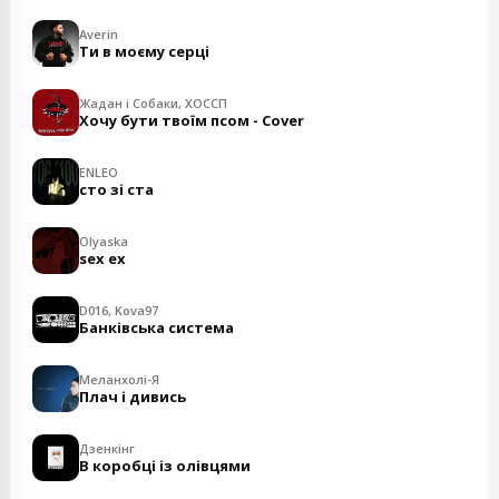
Averin
Ти в моєму серці
Жадан і Собаки, ХОССП
Хочу бути твоїм псом - Cover
ENLEO
сто зі ста
Olyaska
sex ex
D016, Kova97
Банківська система
Меланхолі-Я
Плач і дивись
Дзенкінг
В коробці із олівцями