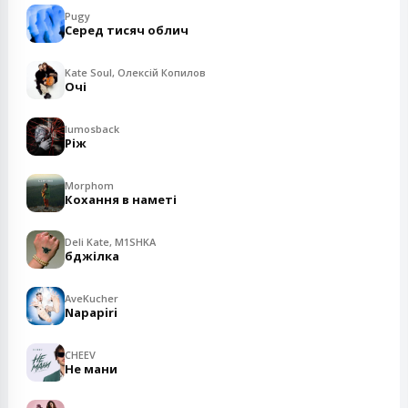
Pugy
Серед тисяч облич
Kate Soul, Олексій Копилов
Очі
lumosback
Ріж
Morphom
Кохання в наметі
Deli Kate, M1SHKA
бджілка
AveKucher
Napapiri
CHEEV
Не мани