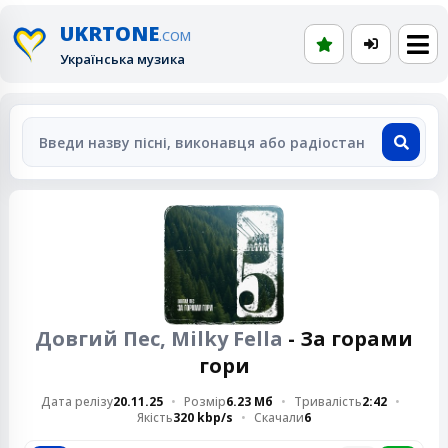
UKRTONE
.COM
Українська музика
Довгий Пес, Milky Fella
- За горами
гори
Дата релізу
20.11.25
Розмір
6.23 Мб
Тривалість
2:42
Якість
320 kbp/s
Скачали
6