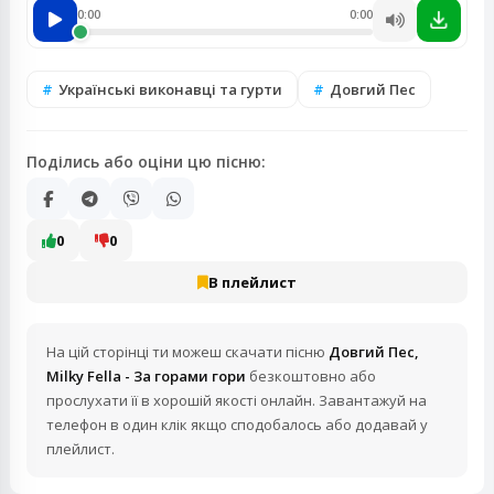
0:00
0:00
Українські виконавці та гурти
Довгий Пес
Поділись або оціни цю пісню:
0
0
В плейлист
На цій сторінці ти можеш скачати пісню
Довгий Пес,
Milky Fella - За горами гори
безкоштовно або
прослухати її в хорошій якості онлайн. Завантажуй на
телефон в один клік якщо сподобалось або додавай у
плейлист.