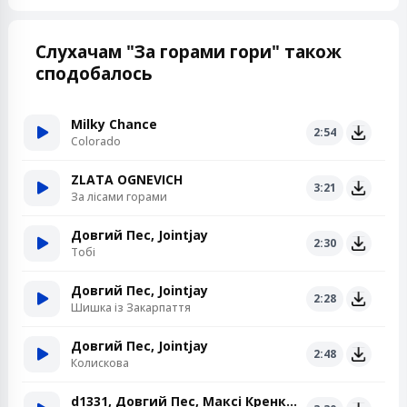
Слухачам "За горами гори" також
сподобалось
Milky Chance
2:54
Colorado
ZLATA OGNEVICH
3:21
За лісами горами
Довгий Пес, Jointjay
2:30
Тобі
Довгий Пес, Jointjay
2:28
Шишка із Закарпаття
Довгий Пес, Jointjay
2:48
Колискова
d1331, Довгий Пес, Максі Кренк Звук, GIANTKEY