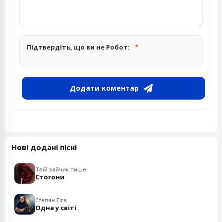
Підтвердіть, що ви не Робот:
Додати коментар
Нові додані пісні
Твій зайчик пише
Стогони
Степан Гіга
Одна у світі