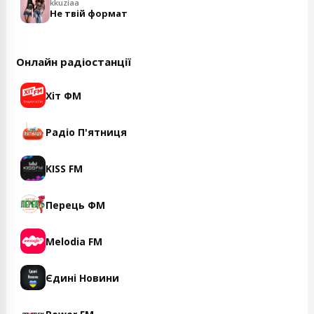
kkuziaa
Не твій формат
Онлайн радіостанції
Хіт ФМ
Радіо П'ятниця
KISS FM
Перець ФМ
Melodia FM
Єдині Новини