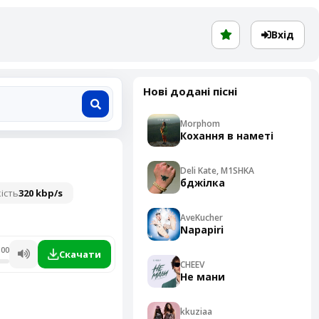
Вхід
Нові додані пісні
Morphom
Кохання в наметі
Deli Kate, M1SHKA
бджілка
ість
320 kbp/s
AveKucher
Napapiri
:00
Скачати
CHEEV
Не мани
kkuziaa