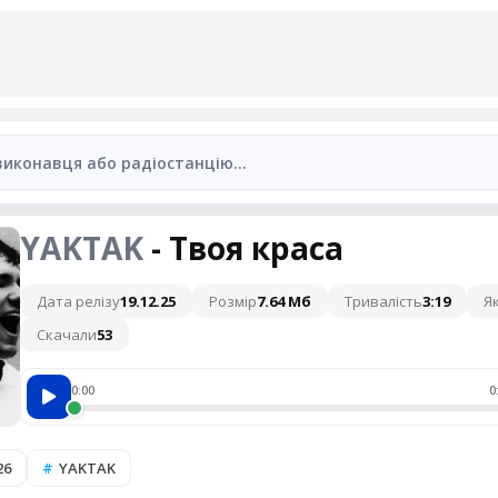
YAKTAK
- Твоя краса
Дата релізу
19.12.25
Розмір
7.64 Мб
Тривалість
3:19
Як
Скачали
53
0:00
0
26
YAKTAK