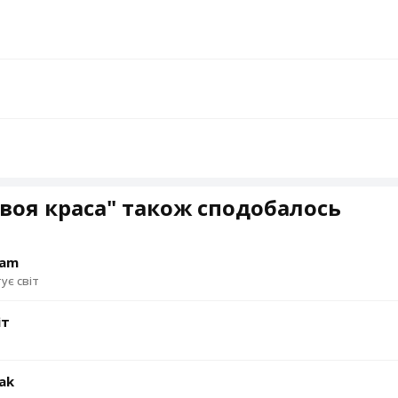
воя краса" також сподобалось
dam
ує світ
іт
tak