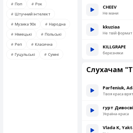
Поп
Рок
CHEEV
Не мани
Штучний інтелект
Музика 90х
Народна
kkuziaa
Не твій формат
Німецькі
Польські
Реп
Класична
KILLGRAPE
березняки
Гуцульські
Сумні
Слухачам "Т
Parfeniuk, A
Твоя краса врят
гурт Дивосв
Україна-краса
Vlada K, Yak