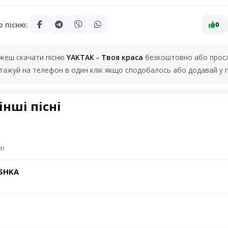
ю пісню:
0
можеш скачати пісню
YAKTAK - Твоя краса
безкоштовно або прослу
нтажуй на телефон в один клік якщо сподобалось або додавай у 
інші пісні
ті
1SHKA