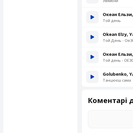
Увімкни
Океан Ельзи, 
Той день
Okean Elzy, Y
Той День - Oe30
Океан Ельзи,
Той день - OE30
Golubenko, 
Танцюєш сама
Коментарі д