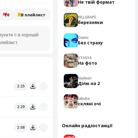
Не твій формат
0
В плейлист
KILLGRAPE
березняки
хати її в хорошій
Dianic
плейлист.
Без страху
STASYA
На фото
Nadeen
Ділю на 2
2:25
labuba
скляні очі
2:29
Онлайн радіостанції
2:08