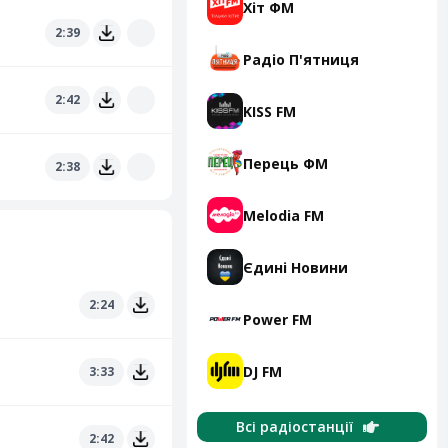
Хіт ФМ
2:39
Радіо П'ятниця
2:42
KISS FM
Перець ФМ
2:38
Melodia FM
Єдині Новини
2:24
Power FM
DJ FM
3:33
Всі радіостанції
2:42