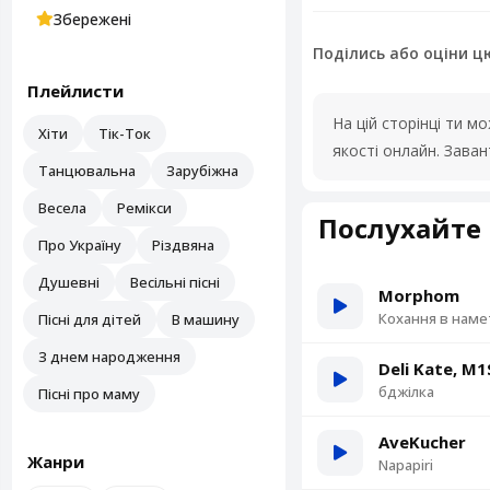
Збережені
Поділись або оціни ц
Плейлисти
На цій сторінці ти 
Хіти
Тік-Ток
якості онлайн. Зава
Танцювальна
Зарубіжна
Весела
Ремікси
Послухайте 
Про Україну
Різдвяна
Душевні
Весільні пісні
Morphom
Кохання в наме
Пісні для дітей
В машину
З днем народження
Deli Kate, M
бджілка
Пісні про маму
AveKucher
Жанри
Napapiri