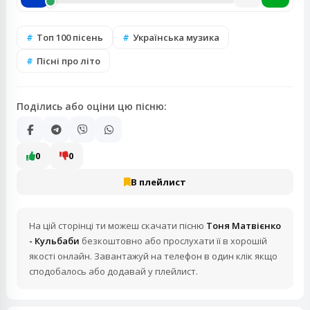
Топ 100 пісень
Українська музика
Пісні про літо
Поділись або оціни цю пісню:
0
0
В плейлист
На цій сторінці ти можеш скачати пісню
Тоня Матвієнко
- Кульбаби
безкоштовно або прослухати її в хорошій
якості онлайн. Завантажуй на телефон в один клік якщо
сподобалось або додавай у плейлист.