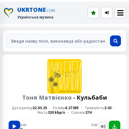
UKRTONE
.COM
Українська музика
Тоня Матвієнко
- Кульбаби
Дата релізу
22.03.25
Розмір
6.27 Мб
Тривалість
2:43
Якість
320 kbp/s
Скачали
274
0:00
0:00