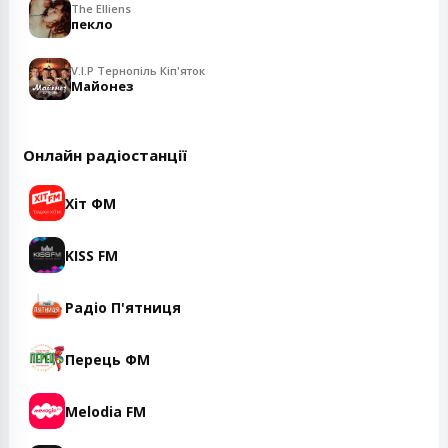
The Elliens
пекло
V.I.P Тернопіль Кіп'яток
Майонез
Онлайн радіостанції
Хіт ФМ
KISS FM
Радіо П'ятниця
Перець ФМ
Melodia FM