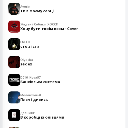
Averin
Ти в моєму серці
Жадан і Собаки, ХОССП
Хочу бути твоїм псом - Cover
ENLEO
сто зі ста
Olyaska
sex ex
D016, Kova97
Банківська система
Меланхолі-Я
Плач і дивись
Дзенкінг
В коробці із олівцями