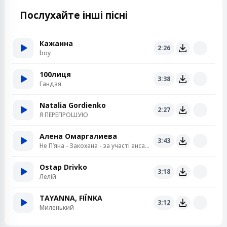
Послухайте інші пісні
Кажанна
2:26
boy
100лиця
3:38
Гандзя
Natalia Gordienko
2:27
Я ПЕРЕПРОШУЮ
Алена Омаргалиева
3:43
Не Пʼяна - Закохана - за участі ансамблю «Кралиця»
Ostap Drivko
3:18
Лелій
TAYANNA, FIЇNKA
3:12
Миленький