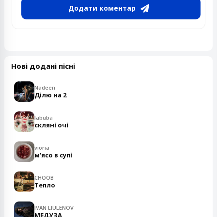
Додати коментар
Нові додані пісні
Nadeen
Ділю на 2
labuba
скляні очі
vioria
м'ясо в супі
CHOOB
Тепло
IVAN LIULENOV
МЕДУЗА