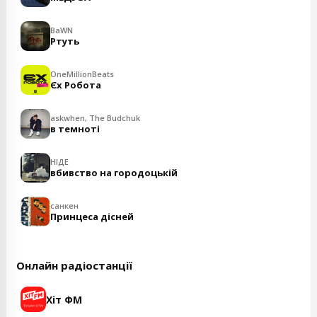
BaWN
Ртуть
OneMillionBeats
Єх Робота
askwhen, The Budchuk
в темноті
НІДЕ
вбивство на городоцькій
санкен
Принцеса дісней
Онлайн радіостанції
Хіт ФМ