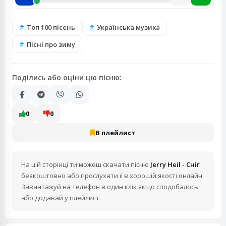
Топ 100 пісень
Українська музика
Пісні про зиму
Поділись або оціни цю пісню:
0
0
В плейлист
На цій сторінці ти можеш скачати пісню
Jerry Heil - Сніг
безкоштовно або прослухати її в хорошій якості онлайн.
Завантажуй на телефон в один клік якщо сподобалось
або додавай у плейлист.