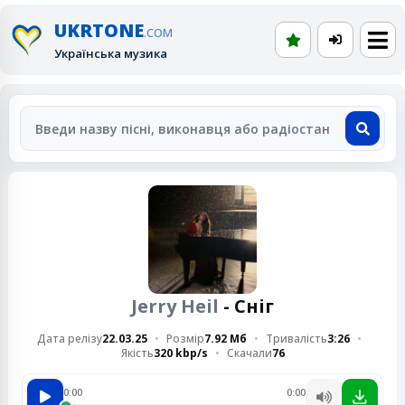
UKRTONE
.COM
Українська музика
Jerry Heil
- Сніг
Дата релізу
22.03.25
Розмір
7.92 Мб
Тривалість
3:26
Якість
320 kbp/s
Скачали
76
0:00
0:00