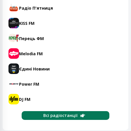
Радіо П'ятниця
KISS FM
Перець ФМ
Melodia FM
Єдині Новини
Power FM
DJ FM
Всі радіостанції