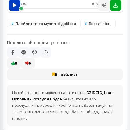
0:00
0:00
Плейлисти та музичні добірки
Веселі пісні
Поділись або оціни цю пісню:
0
0
В плейлист
На цій сторінці ти можеш скачати пісню
DZIDZIO, Іван
Попович - Розлук не буде
безкоштовно або
прослухати її в хорошій якості онлайн. Завантажуй на
телефон в один клік якщо сподобалось або додавай у
плейлист.