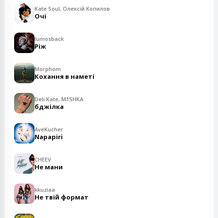
Kate Soul, Олексій Копилов
Очі
lumosback
Ріж
Morphom
Кохання в наметі
Deli Kate, M1SHKA
бджілка
AveKucher
Napapiri
CHEEV
Не мани
kkuziaa
Не твій формат