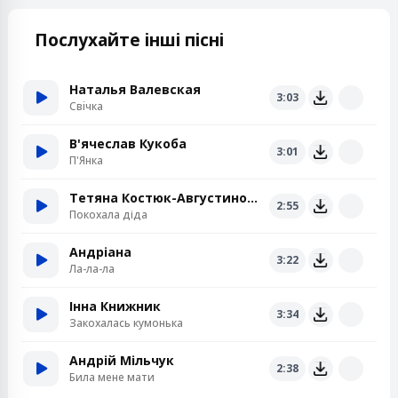
Послухайте інші пісні
Наталья Валевская
3:03
Свiчка
В'ячеслав Кукоба
3:01
П'Янка
Тетяна Костюк-Августинович
2:55
Покохала діда
Андріана
3:22
Ла-ла-ла
Інна Книжник
3:34
Закохалась кумонька
Андрій Мільчук
2:38
Била мене мати