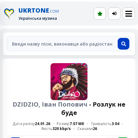
UKRTONE
.COM
Українська музика
DZIDZIO, Іван Попович
- Розлук не
буде
Дата релізу
24.01.26
Розмір
7.07 Мб
Тривалість
3:04
Якість
320 kbp/s
Скачали
26