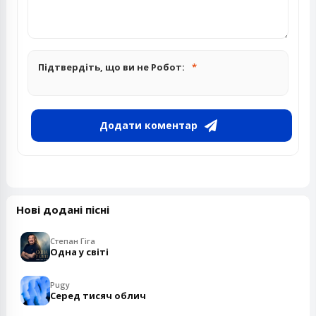
Підтвердіть, що ви не Робот:
Додати коментар
Нові додані пісні
Степан Гіга
Одна у світі
Pugy
Серед тисяч облич