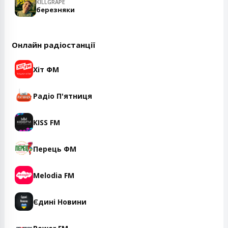
KILLGRAPE
березняки
Онлайн радіостанції
Хіт ФМ
Радіо П'ятниця
KISS FM
Перець ФМ
Melodia FM
Єдині Новини