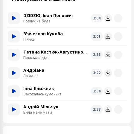
DZIDZIO, Іван Попович
3:04
Розлук не буде
В'ячеслав Кукоба
3:01
П'Янка
Тетяна Костюк-Августинович
2:55
Покохала діда
Андріана
3:22
Ла-ла-ла
Інна Книжник
3:34
Закохалась кумонька
Андрій Мільчук
2:38
Била мене мати