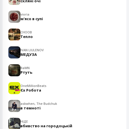
скляні очі
vioria
м'ясо в супі
CHOOB
Тепло
IVAN LIULENOV
МЕДУЗА
BaWN
Ртуть
OneMillionBeats
Єх Робота
askwhen, The Budchuk
в темноті
НІДЕ
вбивство на городоцькій