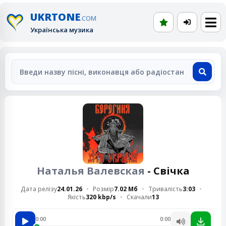
UKRTONE
.COM
Українська музика
Наталья Валевская
- Свiчка
Дата релізу
24.01.26
Розмір
7.02 Мб
Тривалість
3:03
Якість
320 kbp/s
Скачали
13
0:00
0:00