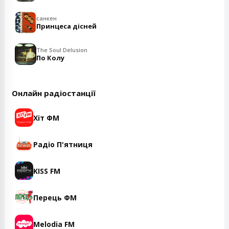
санкен
Принцеса дісней
The Soul Delusion
По Колу
Онлайн радіостанції
Хіт ФМ
Радіо П'ятниця
KISS FM
Перець ФМ
Melodia FM