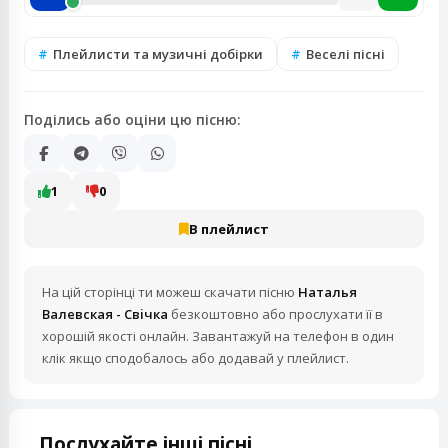
Плейлисти та музичні добірки
Веселі пісні
Поділись або оціни цю пісню:
1
0
В плейлист
На цій сторінці ти можеш скачати пісню
Наталья
Валевская - Свiчка
безкоштовно або прослухати її в
хорошій якості онлайн. Завантажуй на телефон в один
клік якщо сподобалось або додавай у плейлист.
Послухайте інші пісні