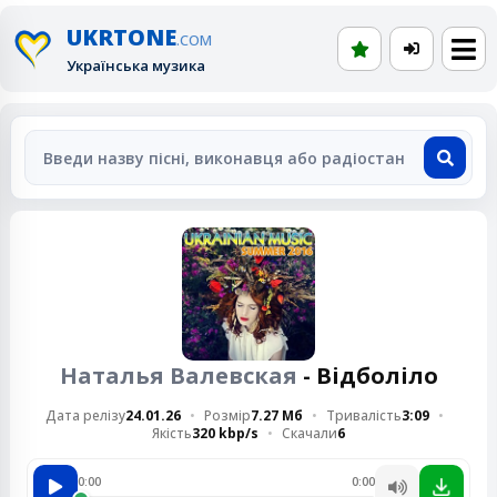
UKRTONE
.COM
Українська музика
Наталья Валевская
- Відболіло
Дата релізу
24.01.26
Розмір
7.27 Мб
Тривалість
3:09
Якість
320 kbp/s
Скачали
6
0:00
0:00