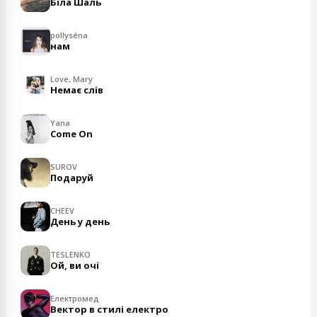
Біла Шаль
pollyséna
нам
Love, Mary
Немає слів
Yana
Come On
SUROV
Подаруй
CHEEV
День у день
TESLENKO
Ой, ви очі
Електромед
Вектор в стилі електро