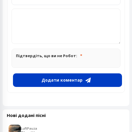
Підтвердіть, що ви не Робот:
Додати коментар
Нові додані пісні
LuftPauza