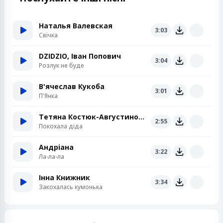
Наталья Валевская
3:03
Свiчка
DZIDZIO, Іван Попович
3:04
Розлук не буде
В'ячеслав Кукоба
3:01
П'Янка
Тетяна Костюк-Августинович
2:55
Покохала діда
Андріана
3:22
Ла-ла-ла
Інна Книжник
3:34
Закохалась кумонька