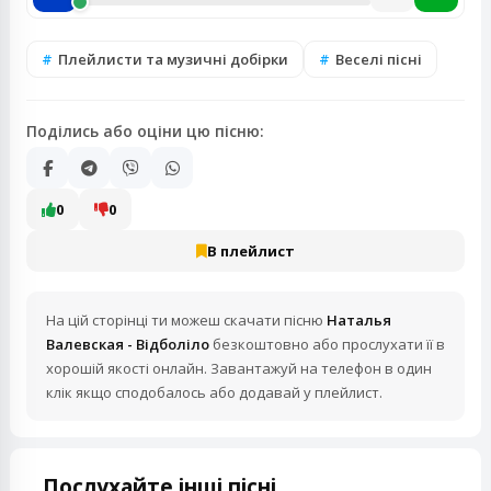
Плейлисти та музичні добірки
Веселі пісні
Поділись або оціни цю пісню:
0
0
В плейлист
На цій сторінці ти можеш скачати пісню
Наталья
Валевская - Відболіло
безкоштовно або прослухати її в
хорошій якості онлайн. Завантажуй на телефон в один
клік якщо сподобалось або додавай у плейлист.
Послухайте інші пісні