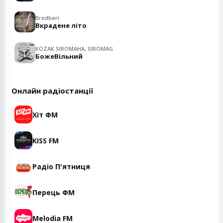
Bredberi
Вкрадене літо
KOZAK SIROMAHA, SIROMAG
БожеВільний
Онлайн радіостанції
Хіт ФМ
KISS FM
Радіо П'ятниця
Перець ФМ
Melodia FM