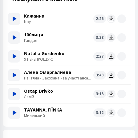
Кажанна
2:26
boy
100лиця
3:38
Гандзя
Natalia Gordienko
2:27
Я ПЕРЕПРОШУЮ
Алена Омаргалиева
3:43
Не Пʼяна - Закохана - за участі ансамблю «Кралиця»
Ostap Drivko
3:18
Лелій
TAYANNA, FIЇNKA
3:12
Миленький