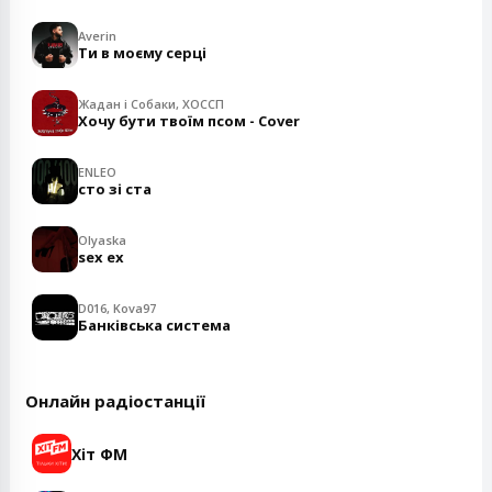
Averin
Ти в моєму серці
Жадан і Собаки, ХОССП
Хочу бути твоїм псом - Cover
ENLEO
сто зі ста
Olyaska
sex ex
D016, Kova97
Банківська система
Онлайн радіостанції
Хіт ФМ