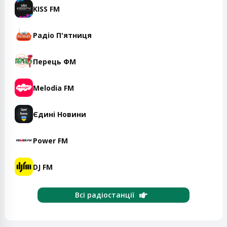
KISS FM
Радіо П'ятниця
Перець ФМ
Melodia FM
Єдині Новини
Power FM
DJ FM
Всі радіостанції