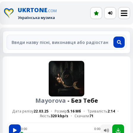
UKRTONE
.COM
Українська музика
Mayorova
- Без Тебе
Дата релізу
22.03.25
Розмір
5.16 Мб
Тривалість
2:14
Якість
320 kbp/s
Скачали
71
0:00
0:00