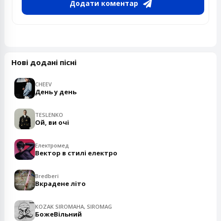
Додати коментар
Нові додані пісні
CHEEV
День у день
TESLENKO
Ой, ви очі
Електромед
Вектор в стилі електро
Bredberi
Вкрадене літо
KOZAK SIROMAHA, SIROMAG
БожеВільний