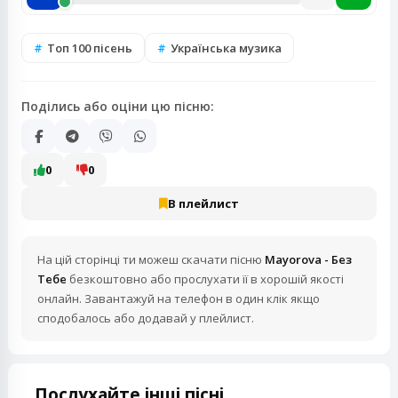
Топ 100 пісень
Українська музика
Поділись або оціни цю пісню:
0
0
В плейлист
На цій сторінці ти можеш скачати пісню
Mayorova - Без
Тебе
безкоштовно або прослухати її в хорошій якості
онлайн. Завантажуй на телефон в один клік якщо
сподобалось або додавай у плейлист.
Послухайте інші пісні